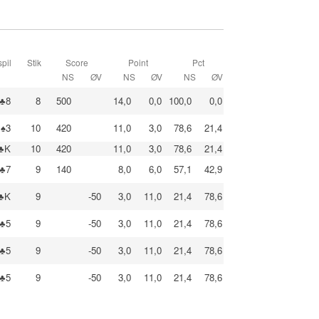
pil
Stik
Score
Point
Pct
NS
ØV
NS
ØV
NS
ØV
♣8
8
500
14,0
0,0
100,0
0,0
♠3
10
420
11,0
3,0
78,6
21,4
♣K
10
420
11,0
3,0
78,6
21,4
♣7
9
140
8,0
6,0
57,1
42,9
♣K
9
-50
3,0
11,0
21,4
78,6
♣5
9
-50
3,0
11,0
21,4
78,6
♣5
9
-50
3,0
11,0
21,4
78,6
♣5
9
-50
3,0
11,0
21,4
78,6