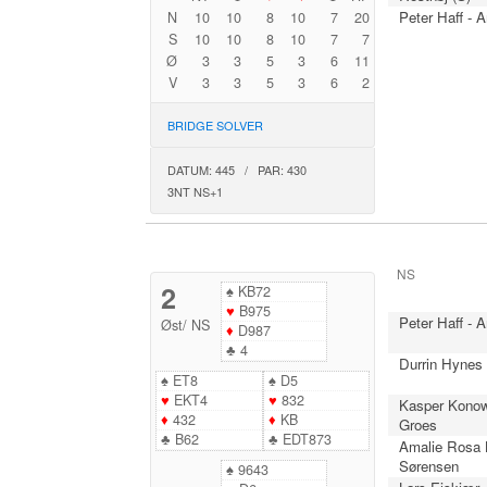
Peter Haff - 
N
10
10
8
10
7
20
S
10
10
8
10
7
7
Ø
3
3
5
3
6
11
V
3
3
5
3
6
2
BRIDGE SOLVER
DATUM: 445 / PAR: 430
3NT NS+1
NS
2
♠
KB72
♥
B975
Peter Haff - 
Øst
/
NS
♦
D987
♣
4
Durrin Hynes 
♠
ET8
♠
D5
♥
EKT4
♥
832
Kasper Konow
♦
432
♦
KB
Groes
♣
B62
♣
EDT873
Amalie Rosa B
Sørensen
♠
9643