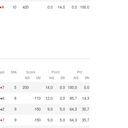
♥
A
10
420
0,0
14,0
0,0
100,0
pil
Stik
Score
Point
Pct
NS
ØV
NS
ØV
NS
ØV
♦
7
5
200
14,0
0,0
100,0
0,0
♠6
8
-110
12,0
2,0
85,7
14,3
♠2
9
-150
9,0
5,0
64,3
35,7
♦
7
9
-150
9,0
5,0
64,3
35,7