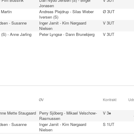
- Pim Bussink
Dan Nybo Jensen (S) - Birger
V 3UT
Jonasen
 Martin
Andreas Plejdrup - Silas Weber
Ø 3UT
n
Iversen (S)
dsen - Susanne
Inger Jarnit - Kim Nørgaard
V 3UT
Nielsen
 (S) - Anne Jarling
Peter Lyngsø - Dann Brunebjerg
V 3UT
ØV
Kontrakt
Uds
Anne Mette Staugaard
Perry Sjöberg - Mikael Velschow-
V 3♠
Rasmussen
dsen - Susanne
Inger Jarnit - Kim Nørgaard
S 1UT
Nielsen