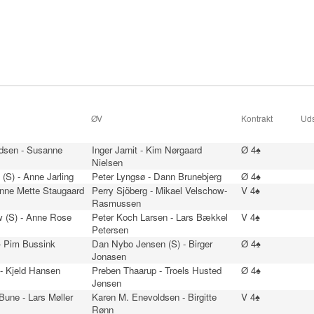
ØV
Kontrakt
Uds
dsen - Susanne
Inger Jarnit - Kim Nørgaard
Ø 4♠
Nielsen
 (S) - Anne Jarling
Peter Lyngsø - Dann Brunebjerg
Ø 4♠
Anne Mette Staugaard
Perry Sjöberg - Mikael Velschow-
V 4♠
Rasmussen
 (S) - Anne Rose
Peter Koch Larsen - Lars Bækkel
V 4♠
Petersen
- Pim Bussink
Dan Nybo Jensen (S) - Birger
Ø 4♠
Jonasen
- Kjeld Hansen
Preben Thaarup - Troels Husted
Ø 4♠
Jensen
une - Lars Møller
Karen M. Enevoldsen - Birgitte
V 4♠
Rønn