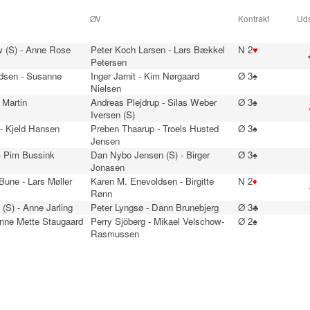
ØV
Kontrakt
Uds
 (S) - Anne Rose
Peter Koch Larsen - Lars Bækkel
N 2
♥
Petersen
dsen - Susanne
Inger Jarnit - Kim Nørgaard
Ø 3♠
Nielsen
 Martin
Andreas Plejdrup - Silas Weber
Ø 3♠
n
Iversen (S)
- Kjeld Hansen
Preben Thaarup - Troels Husted
Ø 3♠
Jensen
- Pim Bussink
Dan Nybo Jensen (S) - Birger
Ø 3♠
Jonasen
une - Lars Møller
Karen M. Enevoldsen - Birgitte
N 2
♦
Rønn
 (S) - Anne Jarling
Peter Lyngsø - Dann Brunebjerg
Ø 3♣
Anne Mette Staugaard
Perry Sjöberg - Mikael Velschow-
Ø 2♠
Rasmussen