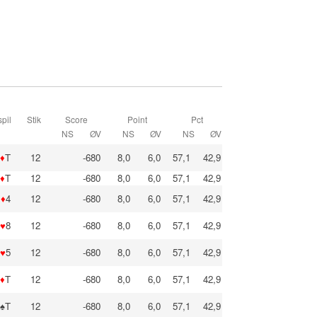
pil
Stik
Score
Point
Pct
NS
ØV
NS
ØV
NS
ØV
♦
T
12
-680
8,0
6,0
57,1
42,9
♦
T
12
-680
8,0
6,0
57,1
42,9
♦
4
12
-680
8,0
6,0
57,1
42,9
♥
8
12
-680
8,0
6,0
57,1
42,9
♥
5
12
-680
8,0
6,0
57,1
42,9
♦
T
12
-680
8,0
6,0
57,1
42,9
♠T
12
-680
8,0
6,0
57,1
42,9