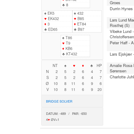
Groes
♣
8
Durrin Hynes 
♠
EK5
♠
432
♥
EK432
♥
B85
Lars Lund Ma
♦
3
♦
ET84
Rosthøj (S)
♣
ED65
♣
B97
Vibeke Lund -
Christofferse
♠
T86
Peter Haff - 
♥
T9
♦
KB6
♣
KT432
Lars Ejskjær 
Amalie Rosa B
NT
♠
♥
♦
♣
HP
Sørensen
N
2
5
2
6
4
7
Charlotte Juhl
S
2
5
2
6
4
7
Ø
10
8
11
6
9
6
V
10
8
11
6
9
20
BRIDGE SOLVER
DATUM: -489 / PAR: -650
4
♥
ØV+1