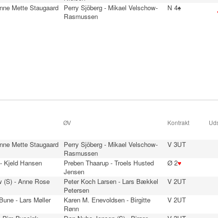
Anne Mette Staugaard
Perry Sjöberg - Mikael Velschow-
N 4♠
Rasmussen
ØV
Kontrakt
Uds
Anne Mette Staugaard
Perry Sjöberg - Mikael Velschow-
V 3UT
Rasmussen
- Kjeld Hansen
Preben Thaarup - Troels Husted
Ø 2
♥
Jensen
 (S) - Anne Rose
Peter Koch Larsen - Lars Bækkel
V 2UT
Petersen
une - Lars Møller
Karen M. Enevoldsen - Birgitte
V 2UT
Rønn