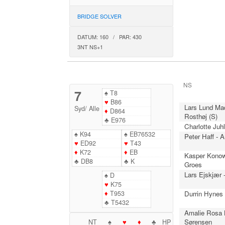
BRIDGE SOLVER
DATUM: 160 / PAR: 430
3NT NS+1
NS
7
♠
T8
♥
B86
Lars Lund Ma
Syd
/
Alle
♦
D864
Rosthøj (S)
♣
E976
Charlotte Juhl
♠
K94
♠
EB76532
Peter Haff - 
♥
ED92
♥
T43
♦
K72
♦
EB
Kasper Konow
♣
DB8
♣
K
Groes
Lars Ejskjær 
♠
D
♥
K75
♦
T953
Durrin Hynes 
♣
T5432
Amalie Rosa B
Sørensen
NT
♠
♥
♦
♣
HP