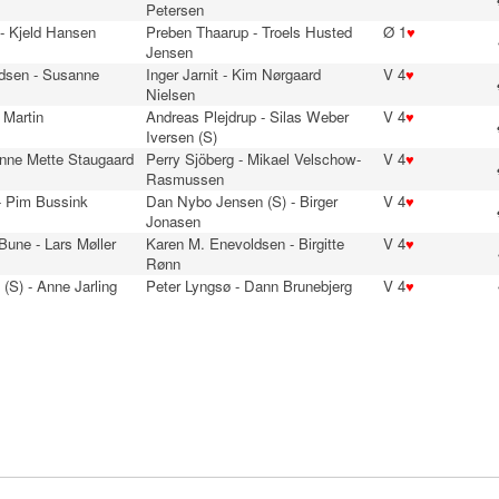
Petersen
- Kjeld Hansen
Preben Thaarup - Troels Husted
Ø 1
♥
Jensen
dsen - Susanne
Inger Jarnit - Kim Nørgaard
V 4
♥
Nielsen
 Martin
Andreas Plejdrup - Silas Weber
V 4
♥
n
Iversen (S)
Anne Mette Staugaard
Perry Sjöberg - Mikael Velschow-
V 4
♥
Rasmussen
- Pim Bussink
Dan Nybo Jensen (S) - Birger
V 4
♥
Jonasen
une - Lars Møller
Karen M. Enevoldsen - Birgitte
V 4
♥
Rønn
 (S) - Anne Jarling
Peter Lyngsø - Dann Brunebjerg
V 4
♥