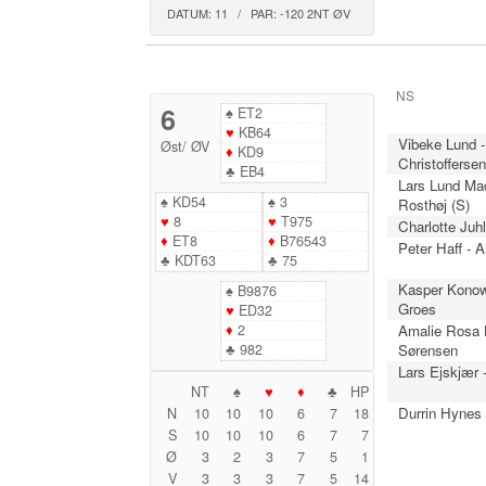
DATUM: 11 / PAR: -120 2NT ØV
NS
6
♠
ET2
♥
KB64
Vibeke Lund -
Øst
/
ØV
♦
KD9
Christofferse
♣
EB4
Lars Lund Ma
♠
KD54
♠
3
Rosthøj (S)
♥
8
♥
T975
Charlotte Juhl
♦
ET8
♦
B76543
Peter Haff - 
♣
KDT63
♣
75
Kasper Konow
♠
B9876
Groes
♥
ED32
♦
2
Amalie Rosa B
♣
982
Sørensen
Lars Ejskjær 
NT
♠
♥
♦
♣
HP
Durrin Hynes 
N
10
10
10
6
7
18
S
10
10
10
6
7
7
Ø
3
2
3
7
5
1
V
3
3
3
7
5
14