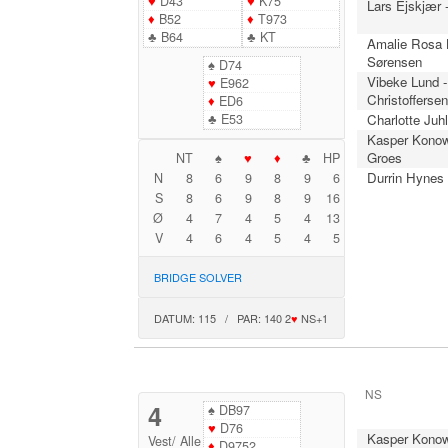
♥
D43
♥
K75
Lars Ejskjær 
♦
B52
♦
T973
♣
B64
♣
KT
Amalie Rosa B
Sørensen
♠
D74
Vibeke Lund -
♥
E962
Christofferse
♦
ED6
♣
E53
Charlotte Juhl
Kasper Konow
Groes
NT
♠
♥
♦
♣
HP
Durrin Hynes 
N
8
6
9
8
9
6
S
8
6
9
8
9
16
Ø
4
7
4
5
4
13
V
4
6
4
5
4
5
BRIDGE SOLVER
DATUM: 115 / PAR: 140 2
♥
NS+1
NS
4
♠
DB97
♥
D76
Kasper Konow
Vest
/
Alle
♦
D9752