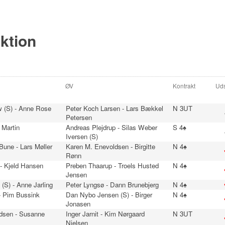
ektion
ØV
Kontrakt
Uds
 (S) - Anne Rose
Peter Koch Larsen - Lars Bækkel
N 3UT
Petersen
 Martin
Andreas Plejdrup - Silas Weber
S 4♠
n
Iversen (S)
une - Lars Møller
Karen M. Enevoldsen - Birgitte
N 4♠
Rønn
- Kjeld Hansen
Preben Thaarup - Troels Husted
N 4♠
Jensen
 (S) - Anne Jarling
Peter Lyngsø - Dann Brunebjerg
N 4♠
- Pim Bussink
Dan Nybo Jensen (S) - Birger
N 4♠
Jonasen
dsen - Susanne
Inger Jarnit - Kim Nørgaard
N 3UT
Nielsen