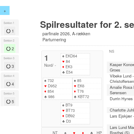
+
Spilresultater for 2. s
Sektion 1
1
parfinale 2026, A-rækken
Parturnering
Sektion 2
2
NS
1
♠
EKD64
Sektion 3
♥
84
Kasper Konow
Nord
/
-
3
♦
EK3
Groes
♣
E54
Vibeke Lund -
Sektion 4
♠
732
♠
85
Christofferse
4
♥
D952
♥
EK6
Amalie Rosa B
♦
854
♦
T76
Sørensen
Sektion 5
♣
986
♣
KBT72
Durrin Hynes 
5
♠
BT9
Charlotte Juhl
♥
BT73
♦
DB92
Lars Ejskjær 
♣
D3
Lars Lund Ma
Rosthøj (S)
NT
♠
♥
♦
♣
HP