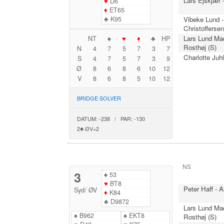
Lars Ejskjær 
♥
D6
♦
ET65
♣
K95
Vibeke Lund -
Christofferse
Lars Lund Ma
NT
♠
♥
♦
♣
HP
Rosthøj (S)
N
4
7
5
7
3
7
Charlotte Juhl
S
4
7
5
7
3
9
Ø
8
6
8
6
10
12
V
8
6
8
5
10
12
BRIDGE SOLVER
DATUM: -238 / PAR: -130
2♣ ØV+2
NS
3
♠
53
♥
BT8
Peter Haff - 
Syd
/
ØV
♦
K84
♣
D9872
Lars Lund Ma
♠
B962
♠
EKT8
Rosthøj (S)