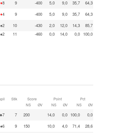
♦
8
9
-400
5,0
9,0
35,7
64,3
♦
4
9
-400
5,0
9,0
35,7
64,3
♠2
10
-430
2,0
12,0
14,3
85,7
♠2
11
-460
0,0
14,0
0,0
100,0
pil
Stik
Score
Point
Pct
NS
ØV
NS
ØV
NS
ØV
♣7
7
200
14,0
0,0
100,0
0,0
♠6
9
150
10,0
4,0
71,4
28,6