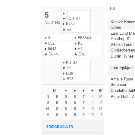
NS
5
♠
7
♥
EDBT94
Kasper Konow
Nord
/
NS
♦
K752
Groes
♣
95
Lars Lund Ma
♠
9
♠
EB6543
Rosthøj (S)
♥
632
♥
K8
Vibeke Lund -
♦
8643
♦
ET
Christofferse
♣
D8743
♣
EK2
Durrin Hynes 
♠
KDT82
Lars Ejskjær 
♥
75
♦
DB9
♣
BT6
Amalie Rosa B
Sørensen
Charlotte Juhl
NT
♠
♥
♦
♣
HP
Peter Haff - 
N
5
5
8
7
4
10
S
5
5
8
7
4
9
Ø
8
8
5
6
9
19
V
8
8
5
6
9
2
BRIDGE SOLVER