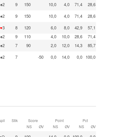
♠2
9
150
10,0
4,0
71,4
28,6
♠2
9
150
10,0
4,0
71,4
28,6
♥
3
8
120
6,0
8,0
42,9
57,1
♠2
9
110
4,0
10,0
28,6
71,4
♠2
7
90
2,0
12,0
14,3
85,7
♠2
7
-50
0,0
14,0
0,0
100,0
pil
Stik
Score
Point
Pct
NS
ØV
NS
ØV
NS
ØV
♠Q
9
100
14,0
0,0
100,0
0,0