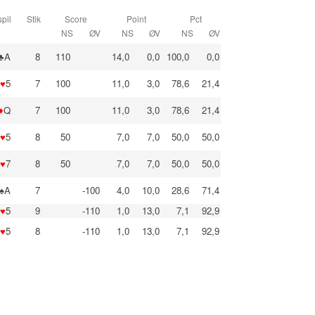
pil
Stik
Score
Point
Pct
NS
ØV
NS
ØV
NS
ØV
♣A
8
110
14,0
0,0
100,0
0,0
♥
5
7
100
11,0
3,0
78,6
21,4
♦
Q
7
100
11,0
3,0
78,6
21,4
♥
5
8
50
7,0
7,0
50,0
50,0
♥
7
8
50
7,0
7,0
50,0
50,0
♠A
7
-100
4,0
10,0
28,6
71,4
♥
5
9
-110
1,0
13,0
7,1
92,9
♥
5
8
-110
1,0
13,0
7,1
92,9