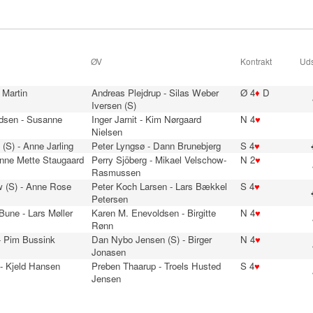
ØV
Kontrakt
Uds
 Martin
Andreas Plejdrup - Silas Weber
Ø 4
♦
D
n
Iversen (S)
dsen - Susanne
Inger Jarnit - Kim Nørgaard
N 4
♥
Nielsen
 (S) - Anne Jarling
Peter Lyngsø - Dann Brunebjerg
S 4
♥
Anne Mette Staugaard
Perry Sjöberg - Mikael Velschow-
N 2
♥
Rasmussen
 (S) - Anne Rose
Peter Koch Larsen - Lars Bækkel
S 4
♥
Petersen
une - Lars Møller
Karen M. Enevoldsen - Birgitte
N 4
♥
Rønn
- Pim Bussink
Dan Nybo Jensen (S) - Birger
N 4
♥
Jonasen
- Kjeld Hansen
Preben Thaarup - Troels Husted
S 4
♥
Jensen