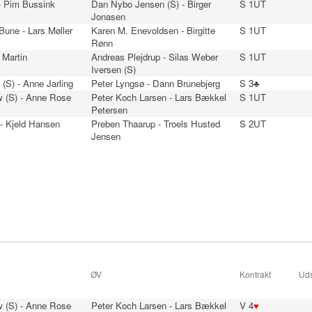
- Pim Bussink
Dan Nybo Jensen (S) - Birger
S 1UT
Jonasen
une - Lars Møller
Karen M. Enevoldsen - Birgitte
S 1UT
Rønn
 Martin
Andreas Plejdrup - Silas Weber
S 1UT
n
Iversen (S)
 (S) - Anne Jarling
Peter Lyngsø - Dann Brunebjerg
S 3♣
 (S) - Anne Rose
Peter Koch Larsen - Lars Bækkel
S 1UT
Petersen
- Kjeld Hansen
Preben Thaarup - Troels Husted
S 2UT
Jensen
ØV
Kontrakt
Uds
 (S) - Anne Rose
Peter Koch Larsen - Lars Bækkel
V 4
♥