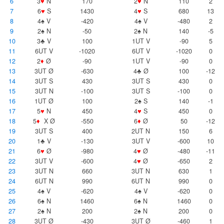
6
3
♥
N
170
2
♥
N
110
2
7
6
♥
S
1430
4
♥
S
680
13
8
4♠ V
-420
4♠ V
-480
2
9
2♠ N
-50
2♠ N
140
-5
10
3♣ V
100
1UT V
-90
5
11
6UT V
-1020
6UT V
-1020
0
12
2
♦
Ø
-90
1UT V
-90
0
13
3UT Ø
-630
4♣ Ø
100
-12
14
3UT S
430
3UT S
430
0
15
3UT N
-100
3UT S
-100
0
16
1UT Ø
100
2♠ S
140
-1
17
5
♥
N
450
4
♥
S
450
0
18
5
♦
X Ø
-550
6
♦
Ø
50
-12
19
3UT S
400
2UT N
150
6
20
1♣ V
-130
3UT V
-600
10
21
6
♥
Ø
-980
4
♥
Ø
-480
-11
22
3UT V
-600
4
♥
Ø
-650
2
23
3UT N
660
3UT N
630
1
24
6UT N
990
6UT N
990
0
25
4♠ V
-620
4♠ V
-620
0
26
6♠ N
1460
6♠ N
1460
0
27
2♠ N
200
2♠ N
200
0
28
3UT Ø
-430
3UT Ø
-460
1