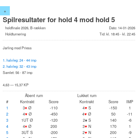
+
Spilresultater for hold 4 mod hold 5
holdfinale 2026, B-rækken
Dato: 14-01-2026
Holdturnering
Tid: kl. 18:45 - kl. 22:45
Jarling mod Priess
1. halvleg: 24 - 44 imp
2. halvleg: 32 - 43 imp
Samlet: 56 - 87 imp
4,63 — 15,37 KP
Åbent rum
Lukket rum
#
Kontrakt
Score
Kontrakt
Score
IMP
1
3
♦
Ø
-110
4
♥
S
-150
1
2
4
♥
Ø
-450
4
♥
Ø
50
-11
3
1UT Ø
-120
2♠ S
140
-6
4
4
♦
Ø
200
3
♥
N
170
1
5
3UT S
-200
2
♥
N
200
-9