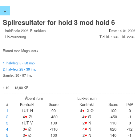
+
Spilresultater for hold 3 mod hold 6
holdfinale 2026, B-rækken
Dato: 14-01-2026
Holdturnering
Tid: kl. 18:45 - kl. 22:45
Ricard mod Magnuser+
1. halvleg: 5 - 58 imp
2. halvleg: 25 - 39 imp
Samlet: 30 - 97 imp
1,10 — 18,90 KP
Åbent rum
Lukket rum
#
Kontrakt
Score
Kontrakt
Score
IMP
1
1UT N
90
4
♦
X Ø
100
0
2
4
♥
Ø
-480
4
♥
Ø
-450
-1
3
1UT V
100
2
♥
N
110
0
4
3
♦
Ø
-110
4
♥
N
620
-12
5
3
♦
Ø
100
2
♥
N
140
-1