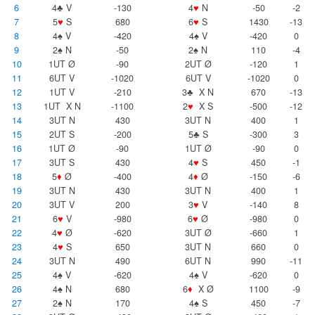
6
4♣ V
-130
4
♥
N
-50
-2
7
5
♥
S
680
6
♥
S
1430
-13
8
4♠ V
-420
4♠ V
-420
0
9
2♠ N
-50
2♠ N
110
-4
10
1UT Ø
-90
2UT Ø
-120
1
11
6UT V
-1020
6UT V
-1020
0
12
1UT V
-210
3♣ X N
670
-13
13
1UT X N
-1100
2
♥
X S
-500
-12
14
3UT N
430
3UT N
400
1
15
2UT S
-200
5♣ S
-300
3
16
1UT Ø
-90
1UT Ø
-90
0
17
3UT S
430
4
♥
S
450
-1
18
5
♦
Ø
-400
4
♦
Ø
-150
-6
19
3UT N
430
3UT N
400
1
20
3UT V
200
3
♥
V
-140
8
21
6
♥
V
-980
6
♥
Ø
-980
0
22
4
♥
Ø
-620
3UT Ø
-660
1
23
4
♥
S
650
3UT N
660
0
24
3UT N
490
6UT N
990
-11
25
4♠ V
-620
4♠ V
-620
0
26
4♠ N
680
6
♦
X Ø
1100
-9
27
2♠ N
170
4♠ S
450
-7