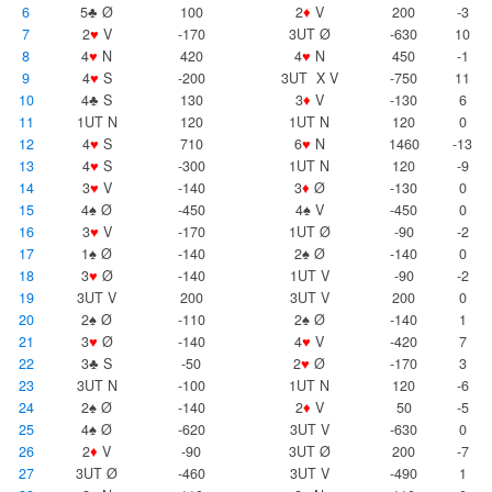
6
5♣ Ø
100
2
♦
V
200
-3
7
2
♥
V
-170
3UT Ø
-630
10
8
4
♥
N
420
4
♥
N
450
-1
9
4
♥
S
-200
3UT X V
-750
11
10
4♣ S
130
3
♦
V
-130
6
11
1UT N
120
1UT N
120
0
12
4
♥
S
710
6
♥
N
1460
-13
13
4
♥
S
-300
1UT N
120
-9
14
3
♥
V
-140
3
♦
Ø
-130
0
15
4♠ Ø
-450
4♠ V
-450
0
16
3
♥
V
-170
1UT Ø
-90
-2
17
1♠ Ø
-140
2♠ Ø
-140
0
18
3
♥
Ø
-140
1UT V
-90
-2
19
3UT V
200
3UT V
200
0
20
2♠ Ø
-110
2♠ Ø
-140
1
21
3
♥
Ø
-140
4
♥
V
-420
7
22
3♣ S
-50
2
♥
Ø
-170
3
23
3UT N
-100
1UT N
120
-6
24
2♠ Ø
-140
2
♦
V
50
-5
25
4♠ Ø
-620
3UT V
-630
0
26
2
♦
V
-90
3UT Ø
200
-7
27
3UT Ø
-460
3UT V
-490
1