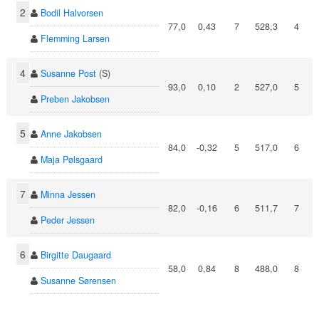
2
Bodil Halvorsen
77,0
0,43
7
528,3
4
Flemming Larsen
4
Susanne Post
(S)
93,0
0,10
2
527,0
5
Preben Jakobsen
5
Anne Jakobsen
84,0
-0,32
5
517,0
6
Maja Pølsgaard
7
Minna Jessen
82,0
-0,16
6
511,7
7
Peder Jessen
6
Birgitte Daugaard
58,0
0,84
8
488,0
8
Susanne Sørensen