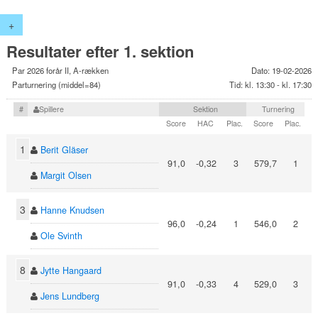
+
Resultater efter 1. sektion
Par 2026 forår II, A-rækken
Dato: 19-02-2026
Parturnering (middel=84)
Tid: kl. 13:30 - kl. 17:30
#
Spillere
Sektion
Turnering
Score
HAC
Plac.
Score
Plac.
1
Berit Gläser
91,0
-0,32
3
579,7
1
Margit Olsen
3
Hanne Knudsen
96,0
-0,24
1
546,0
2
Ole Svinth
8
Jytte Hangaard
91,0
-0,33
4
529,0
3
Jens Lundberg