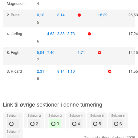
Magnuser+
4
2. Bune
0,10
8,14
18,29
26,53
5
4. Jarling
4,63
3,88
8,73
17,24
6
8. Fogh
5,04
7,40
1,71
14,15
7
3. Ricard
2,31
8,14
1,10
11,55
8
Link til øvrige sektioner i denne turnering
Sektion 1
Sektion 2
Sektion 3
Sektion 4
Sektion 5
Sektion 6
1
2
3
4
5
6
Sektion 7
Danmarks Bridgeforbund 2026