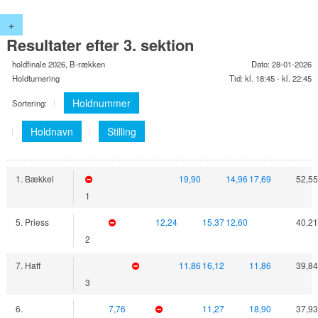
+
Resultater efter 3. sektion
holdfinale 2026, B-rækken
Dato: 28-01-2026
Holdturnering
Tid: kl. 18:45 - kl. 22:45
Holdnummer
Sortering:
Holdnavn
Stilling
1. Bækkel
19,90
14,96
17,69
52,55
1
5. Priess
12,24
15,37
12,60
40,21
2
7. Haff
11,86
16,12
11,86
39,84
3
6.
7,76
11,27
18,90
37,93