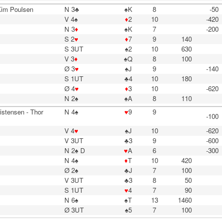
Kim Poulsen
N 3♣
♠K
8
-50
V 4♠
♦
2
10
-420
N 3
♦
♠K
7
-200
S 2
♥
♦
7
9
140
S 3UT
♠2
10
630
V 3
♦
♠Q
8
100
Ø 3
♥
♠J
9
-140
S 1UT
♣4
10
180
Ø 4
♥
♦
3
10
-620
N 2♠
♠A
8
110
stensen - Thor
N 4♠
♥
9
9
-100
V 4
♥
♠J
10
-620
V 3UT
♣3
9
-600
N 2♠ D
♥
A
6
-300
N 4♠
♦
T
10
420
Ø 2♠
♣J
7
100
V 3UT
♣3
8
50
S 1UT
♥
4
7
90
N 6♠
♠T
13
1460
Ø 3UT
♠5
7
100