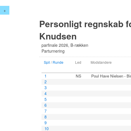
+
Personligt regnskab f
Knudsen
parfinale 2026, B-rækken
Parturnering
Spil
/
Runde
Led
Modstandere
1
NS
Poul Have Nielsen - Bi
2
3
4
5
6
7
8
9
10