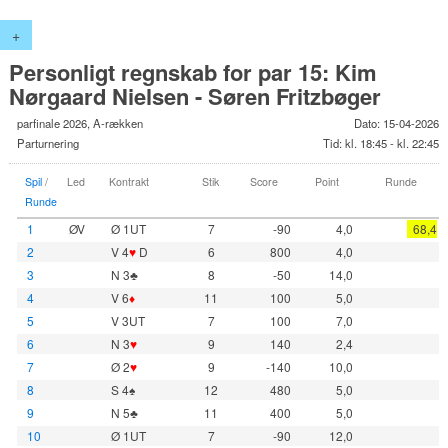
+
Personligt regnskab for par 15: Kim
Nørgaard Nielsen - Søren Fritzbøger
parfinale 2026, A-rækken
Dato: 15-04-2026
Parturnering
Tid: kl. 18:45 - kl. 22:45
Spil
/
Led
Kontrakt
Stik
Score
Point
Runde
Runde
1
ØV
Ø 1UT
7
-90
4,0
68,4
2
V 4
♥
D
6
800
4,0
3
N 3♣
8
-50
14,0
4
V 6
♦
11
100
5,0
5
V 3UT
7
100
7,0
6
N 3
♥
9
140
2,4
7
Ø 2
♥
9
-140
10,0
8
S 4♠
12
480
5,0
9
N 5♣
11
400
5,0
10
Ø 1UT
7
-90
12,0