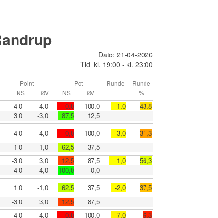
 Randrup
Dato: 21-04-2026
Tid: kl. 19:00 - kl. 23:00
Point
Pct
Runde
Runde
NS
ØV
NS
ØV
%
-4,0
4,0
0,0
100,0
-1,0
43,8
3,0
-3,0
87,5
12,5
-4,0
4,0
0,0
100,0
-3,0
31,3
1,0
-1,0
62,5
37,5
-3,0
3,0
12,5
87,5
1,0
56,3
4,0
-4,0
100,0
0,0
1,0
-1,0
62,5
37,5
-2,0
37,5
-3,0
3,0
12,5
87,5
-4,0
4,0
0,0
100,0
-7,0
6,3