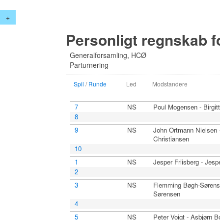
+
Personligt regnskab fo
Generalforsamling, HCØ
Parturnering
Spil
/
Runde
Led
Modstandere
7
NS
Poul Mogensen - Birgit
8
9
NS
John Ortmann Nielsen -
Christiansen
10
1
NS
Jesper Friisberg - Jesp
2
3
NS
Flemming Bøgh-Sørens
Sørensen
4
5
NS
Peter Voigt - Asbjørn 