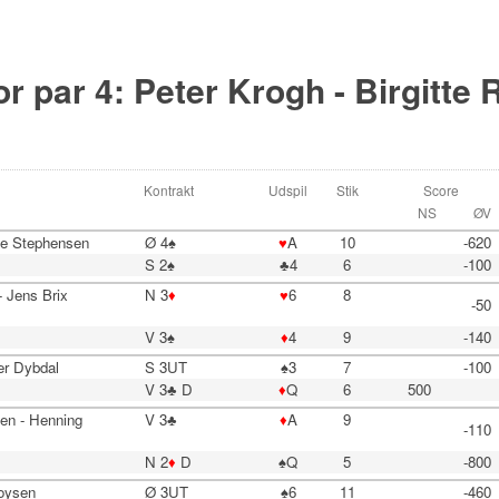
r par 4: Peter Krogh - Birgitte
Kontrakt
Udspil
Stik
Score
NS
ØV
te Stephensen
Ø 4♠
♥
A
10
-620
S 2♠
♣4
6
-100
 Jens Brix
N 3
♦
♥
6
8
-50
V 3♠
♦
4
9
-140
er Dybdal
S 3UT
♠3
7
-100
V 3♣ D
♦
Q
6
500
en - Henning
V 3♣
♦
A
9
-110
N 2
♦
D
♠Q
5
-800
Boysen
Ø 3UT
♠6
11
-460