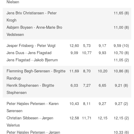
Nielsen
Jens Brix Christiansen - Peter
11,65 (8)
Krogh
Asbjørn Boysen - Anne-Marie Bro
11,00 (8)
Vedstesen
Jesper Friisberg - Peter Voigt
12,60
5,73
9,17
9,59 (10)
Jens Duus - Jens Flagstad
9,09
10,77
9,93
10,70 (8)
Jens Flagstad - Jakob Bjerrum
11,05 (2)
Flemming Bøgh-Sørensen - Birgitte
11,69
8,70
10,20
10,86 (8)
Randrup
Henrik Stephensen - Birgitte
6,03
7,27
6,65
9,21 (8)
Stephensen
Peter Højslev Petersen - Karen
10,43
8,11
9,27
9,27 (2)
Sørensen
Christian Sibbesen - Jørgen
12,58
11,71
12,15
12,15 (2)
Valerius
Peter Højslev Petersen - Jørgen
10,33 (6)