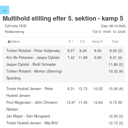
+
Multihold stilling efter 5. sektion - kamp 5
E25 hold, HCØ
Dato: 28-10-2025
Holdturnering
Tid: kl. 19:00 - kl. 23:00
Spillere
5-1
5-2
Kamp 5
Total
Torben Rolsted - Peter Kobjevsky
9,57
8,29
8,93
8,93 (2)
Kim Bo Petersen - Jesper Dybdal
7,42
11,89
9,66
9,31 (6)
Jesper Dybdal - Bodil Schrøder
11,86 (2)
Torben Rolsted - Morten (Støvring)
10,32 (6)
Sparding
Troels Husted Jensen - Peter
8,31
12,73
10,52
10,26 (6)
Husted Jensen
Poul Mogensen - John Ortmann
13,97
11,30
12,64
9,73 (6)
Nielsen
Jan Mayer - Dan Mungaard
12,00 (2)
Troels Husted Jensen - Maj-Britt
12,73 (2)