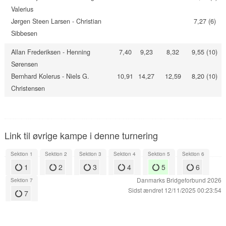
Valerius
Jørgen Steen Larsen - Christian
7,27 (6)
Sibbesen
Allan Frederiksen - Henning
7,40
9,23
8,32
9,55 (10)
Sørensen
Bernhard Kolerus - Niels G.
10,91
14,27
12,59
8,20 (10)
Christensen
Link til øvrige kampe i denne turnering
Sektion 1
Sektion 2
Sektion 3
Sektion 4
Sektion 5
Sektion 6
1
2
3
4
5
6
Danmarks Bridgeforbund 2026
Sektion 7
Sidst ændret 12/11/2025 00:23:54
7