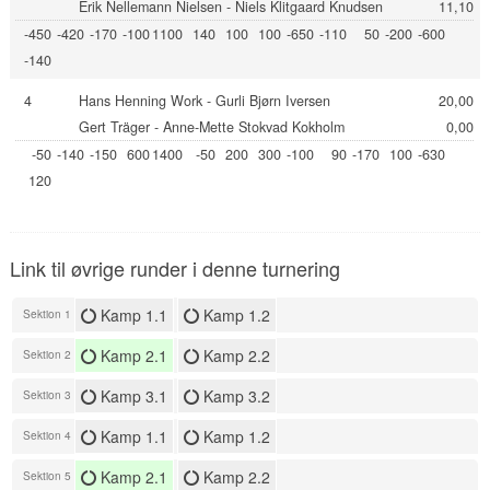
Erik Nellemann Nielsen - Niels Klitgaard Knudsen
11,10
-450
-420
-170
-100
1100
140
100
100
-650
-110
50
-200
-600
-140
4
Hans Henning Work - Gurli Bjørn Iversen
20,00
Gert Träger - Anne-Mette Stokvad Kokholm
0,00
-50
-140
-150
600
1400
-50
200
300
-100
90
-170
100
-630
120
Link til øvrige runder i denne turnering
Kamp 1.1
Kamp 1.2
Sektion 1
Kamp 2.1
Kamp 2.2
Sektion 2
Kamp 3.1
Kamp 3.2
Sektion 3
Kamp 1.1
Kamp 1.2
Sektion 4
Kamp 2.1
Kamp 2.2
Sektion 5