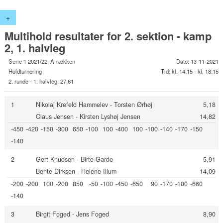
+
Multihold resultater for 2. sektion - kamp
2, 1. halvleg
Serie 1 2021/22, A-rækken
Dato: 13-11-2021
Holdturnering
Tid: kl. 14:15 - kl. 18:15
2. runde - 1. halvleg: 27,61
1
Nikolaj Krefeld Hammelev - Torsten Ørhøj
5,18
Claus Jensen - Kirsten Lyshøj Jensen
14,82
-450
-420
-150
-300
650
-100
100
-400
100
-100
-140
-170
-150
-140
2
Gert Knudsen - Birte Garde
5,91
Bente Dirksen - Helene Illum
14,09
-200
-200
100
-200
850
-50
-100
-450
-650
90
-170
-100
-660
-140
3
Birgit Foged - Jens Foged
8,90