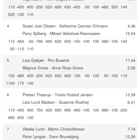
110
-400
450
-200
-520
-600
630
-400
-50
100
-480
300
140
520
-130
110
4
Susan Just Olesen - Katherine Carman Ortmann
4,46
Perry Sjöberg - Mikael Velschow-Rasmussen
15,54
110
-450
-50
-790
-460
-630
600
-150
-100
100
-480
-100
140
-50
-110
110
5
Lars Ejskjær - Pim Bussink
17,44
Magnus Groes - Anne Rose Groes
2,56
150
-480
420
-200
-520
-630
660
100
-50
100
50
-100
110
1100
170
140
6
Preben Thaarup - Troels Husted Jensen
13,59
Lars Lund Madsen - Susanne Rosthøj
6,41
110
-450
450
750
-430
-660
660
-490
-100
100
-980
-100
-200
990
600
130
7
Vibeke Lund - Martin Christoffersen
7,74
Peter Lyngsø - Dann Brunebjerg
12,26