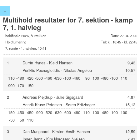
+
Multihold resultater for 7. sektion - kamp
7, 1. halvleg
holdfinale 2026, A-rækken
Dato: 22-04-2026
Holdturnering
Tid: kl. 18:45 - kl. 22:45
7. runde - 1. halvleg: 10,41
1
Durrin Hynes - Kjeld Hansen
9,43
Periklis Pocnagiotidis - Nikolas Angelou
10,57
110
-480
420
-500
-460
-630
-100
-460
90
100
-480
-100
110
990
170
150
2
Andreas Plejdrup - Julie Sigsgaard
4,87
Henrik Kruse Petersen - Søren Fritzbøger
15,13
150
-450
450
-990
-520
-630
600
-490
110
100
-480
-100
-100
-50
50
110
3
Dan Mungaard - Kirsten Vesth-Hansen
12,59
Inger Jarnit - Kim Nørgaard Nielsen
7,41