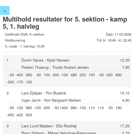
+
Multihold resultater for 5. sektion - kamp
5, 1. halvleg
holdfinale 2026, A-rækken
Dato: 11-03-2026
Holdturnering
Tid: kl. 18:45 - kl. 22:45
5. runde - 1. halvleg: 10,39
1
Durrin Hynes - Kjeld Hansen
12,05
Preben Thaarup - Troels Husted Jensen
7,95
-50
-400
490
90
100
400
-100
480
200
100
-50
-420
680
-300
-170
100
2
Lars Ejskjær - Pim Bussink
15,10
Inger Jarnit - Kim Nørgaard Nielsen
4,90
-50
-120
980
-100
-200
-50
1400
980
-100
-110
110
50
190
-450
-430
500
3
Lars Lund Madsen - Ella Rosthøj
17,25
Perry Sjöberg - Mikael Velschow-Rasmussen
2,75