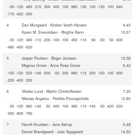
-50
-120
480
210
300
400
100
980
130
100
-130
100
640
-170
-420
-300
4
Dan Mungaard - Kirsten Vesth-Hansen
4,43
Karen M. Enevoldsen - Birgitte Rønn
15,57
-50
-120
480
-110
-200
-100
-100
450
110
90
-50
50
600
-480
-400
-620
5
Jesper Poulsen - Birger Jonasen
13,58
Magnus Groes - Anne Rose Groes
6,42
-100
-120
520
-140
-500
-50
200
980
110
200
100
100
600
-230
-400
200
6
Vibeke Lund - Martin Christoffersen
7,20
Nikolas Angelou - Periklis Pocnagiotidis
12,80
-50
-120
980
-140
50
400
100
480
110
-140
50
-420
630
-300
-800
-790
7
Henrik Knudsen - Jens Astrup
5,48
Daniel Brandgaard - Julie Sigsgaard
14,52