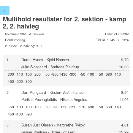
+
Multihold resultater for 2. sektion - kamp
2, 2. halvleg
holdfinale 2026, A-rækken
Dato: 21-01-2026
Holdturnering
Tid: kl. 18:45 - kl. 22:45
2. runde - 2. halvleg: 9,97
1
Durrin Hynes - Kjeld Hansen
9,70
Julie Sigsgaard - Andreas Plejdrup
10,30
300
110
100
200
50
-950
1430
-300
-50
-100
50
680
110
450
-200
300
2
Dan Mungaard - Kirsten Vesth-Hansen
8,94
Periklis Pocnagiotidis - Nikolas Angelou
11,06
-50
100
100
-100
50
-90
650
-150
170
630
50
660
140
450
-100
-90
3
Susan Just Olesen - Margrethe Rykov
4,01
Jesper Poulsen - Birger Jonasen
15,99