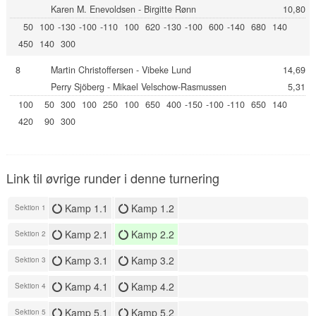
Karen M. Enevoldsen - Birgitte Rønn
10,80
50
100
-130
-100
-110
100
620
-130
-100
600
-140
680
140
450
140
300
8
Martin Christoffersen - Vibeke Lund
14,69
Perry Sjöberg - Mikael Velschow-Rasmussen
5,31
100
50
300
100
250
100
650
400
-150
-100
-110
650
140
420
90
300
Link til øvrige runder i denne turnering
Kamp 1.1
Kamp 1.2
Sektion 1
Kamp 2.1
Kamp 2.2
Sektion 2
Kamp 3.1
Kamp 3.2
Sektion 3
Kamp 4.1
Kamp 4.2
Sektion 4
Kamp 5.1
Kamp 5.2
Sektion 5