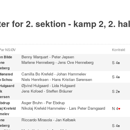
er for 2. sektion - kamp 2, 2. ha
 Par NS/ØV
Kontrakt
Benny Marquart
-
Peter Jepsen
n Bilde
Marlene Henneberg
-
Jens Ove Henneberg
S 4♠
ene
eberg
Camilla Bo Krefeld
-
Johan Hammelev
 Mønsted
S 4♠
Niels Henriksen
-
Hans Kristian Sørensen
n Schou
Øjvind Hulgaard
-
Lida Hulgaard
 Hulgaard
Jens Kofoed
-
Steffen Bräuner
S 2♠
ik
ersen
Asger Bruhn
-
Per Ebdrup
Ebdrup
Nikolaj Krefeld Hammelev
-
Lars Peter Damgaard
N 4
♥
aj Krefeld
melev
Riccardo Mirasola
-
Jan Kølbæk
ene
S 4♠
eberg