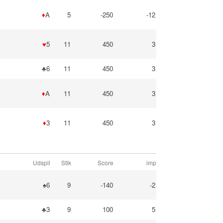
♦
A
5
-250
-12
♥
5
11
450
3
♣6
11
450
3
♦
A
11
450
3
♦
3
11
450
3
Udspil
Stik
Score
imp
♠6
9
-140
-2
♣3
9
100
5