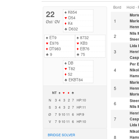
Bord
Hold -
22
♠
K654
Morte
♥
D54
1
Marl
Øst
/
ØV
♦
K4
Henn
♣
D632
Nils
2
♠
ET9
♠
8732
Stee
♥
E976
♥
KB3
Lida
♦
DT983
♦
EB76
3
Henr
♣
9
♣
75
Casp
♠
DB
Per 
♥
T82
4
Nikol
♦
52
Ham
♣
EKBT84
Marl
5
Henn
NT
♠
♥
♦
♣
Morte
N
3
4
3
2
7
HP:10
Stee
6
Nils
S
3
4
3
2
7
HP:11
Henr
Ø
7
9
10
11
6
HP:9
7
Casp
V
7
9
10
11
6
HP:10
Lida
Nikol
BRIDGE SOLVER
8
Ham