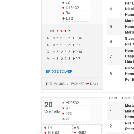
♠
82
Per 
♥
DT6432
4
Nikol
♦
B4
Ham
♣
ET2
Marl
5
Henn
NT
♠
♥
♦
♣
Morte
N
9
5
11
8
5
HP:16
Stee
6
Nils
S
9
5
11
8
5
HP:7
Henr
Ø
4
8
2
5
8
HP:10
7
Casp
V
4
8
2
5
8
HP:7
Lida
Nikol
BRIDGE SOLVER
8
Ham
Per 
DATUM: 363 / PAR: 450 4
♥
NS+1
Bord
Hold -
20
♠
ED9532
Morte
♥
K7
1
Marl
Vest
/
Alle
♦
973
Henn
♣
32
Nils
2
♠
T4
♠
8
Stee
♥
EDT93
♥
B852