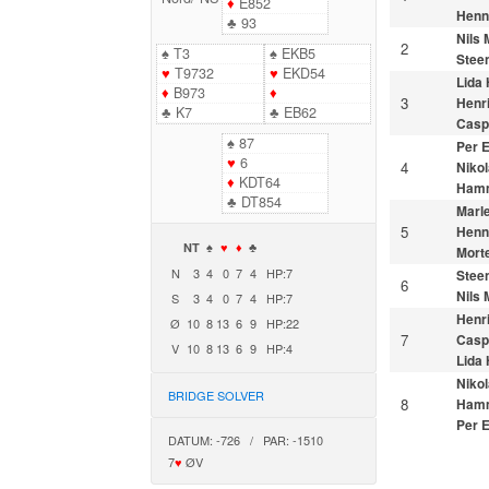
♦
E852
Henn
♣
93
Nils
2
♠
T3
♠
EKB5
Stee
♥
T9732
♥
EKD54
Lida
♦
B973
♦
3
Henr
♣
K7
♣
EB62
Casp
♠
87
Per 
♥
6
4
Nikol
♦
KDT64
Ham
♣
DT854
Marl
5
Henn
NT
♠
♥
♦
♣
Morte
N
3
4
0
7
4
HP:7
Stee
6
Nils
S
3
4
0
7
4
HP:7
Henr
Ø
10
8
13
6
9
HP:22
7
Casp
V
10
8
13
6
9
HP:4
Lida
Nikol
BRIDGE SOLVER
8
Ham
Per 
DATUM: -726 / PAR: -1510
7
♥
ØV