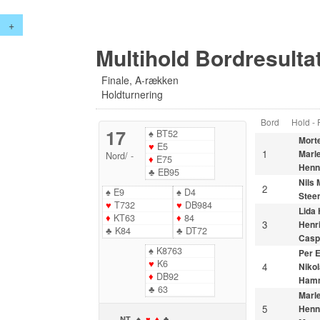
+
Multihold Bordresultat
Finale, A-rækken
Holdturnering
Bord
Hold -
17
♠
BT52
Morte
♥
E5
1
Marl
Nord
/
-
♦
E75
Henn
♣
EB95
Nils
2
♠
E9
♠
D4
Stee
♥
T732
♥
DB984
Lida
♦
KT63
♦
84
3
Henr
♣
K84
♣
DT72
Casp
♠
K8763
Per 
♥
K6
4
Nikol
♦
DB92
Ham
♣
63
Marl
5
Henn
NT
♠
♥
♦
♣