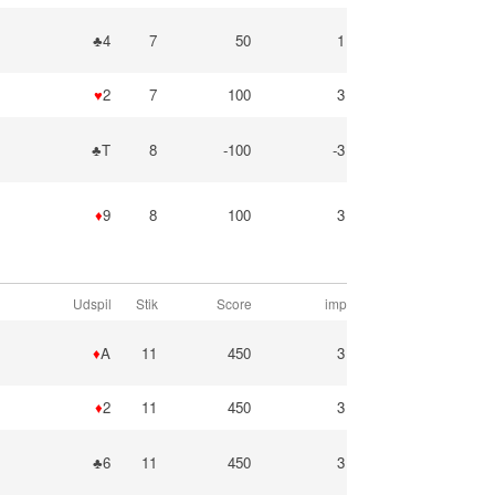
♣4
7
50
1
♥
2
7
100
3
♣T
8
-100
-3
♦
9
8
100
3
Udspil
Stik
Score
imp
♦
A
11
450
3
♦
2
11
450
3
♣6
11
450
3