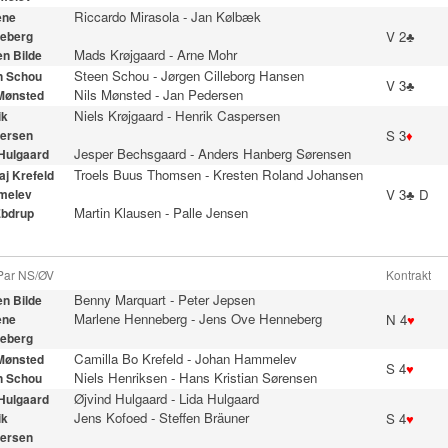
Riccardo Mirasola
-
Jan Kølbæk
ene
V 2♣
eberg
Mads Krøjgaard
-
Arne Mohr
n Bilde
Steen Schou
-
Jørgen Cilleborg Hansen
n Schou
V 3♣
Nils Mønsted
-
Jan Pedersen
 Mønsted
Niels Krøjgaard
-
Henrik Caspersen
ik
S 3
♦
ersen
Jesper Bechsgaard
-
Anders Hanberg Sørensen
 Hulgaard
Troels Buus Thomsen
-
Kresten Roland Johansen
aj Krefeld
V 3♣ D
melev
Martin Klausen
-
Palle Jensen
Ebdrup
 Par NS/ØV
Kontrakt
Benny Marquart
-
Peter Jepsen
n Bilde
Marlene Henneberg
-
Jens Ove Henneberg
N 4
♥
ene
eberg
Camilla Bo Krefeld
-
Johan Hammelev
 Mønsted
S 4
♥
Niels Henriksen
-
Hans Kristian Sørensen
n Schou
Øjvind Hulgaard
-
Lida Hulgaard
 Hulgaard
Jens Kofoed
-
Steffen Bräuner
S 4
♥
ik
ersen