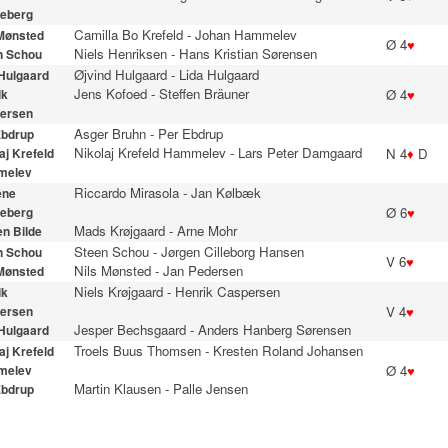
eberg
Camilla Bo Krefeld
-
Johan Hammelev
 Mønsted
Ø 4
♥
Niels Henriksen
-
Hans Kristian Sørensen
n Schou
Øjvind Hulgaard
-
Lida Hulgaard
 Hulgaard
Jens Kofoed
-
Steffen Bräuner
Ø 4
♥
ik
ersen
Asger Bruhn
-
Per Ebdrup
Ebdrup
Nikolaj Krefeld Hammelev
-
Lars Peter Damgaard
N 4
♦
D
aj Krefeld
melev
Riccardo Mirasola
-
Jan Kølbæk
ene
Ø 6
♥
eberg
Mads Krøjgaard
-
Arne Mohr
n Bilde
Steen Schou
-
Jørgen Cilleborg Hansen
n Schou
V 6
♥
Nils Mønsted
-
Jan Pedersen
 Mønsted
Niels Krøjgaard
-
Henrik Caspersen
ik
V 4
♥
ersen
Jesper Bechsgaard
-
Anders Hanberg Sørensen
 Hulgaard
Troels Buus Thomsen
-
Kresten Roland Johansen
aj Krefeld
Ø 4
♥
melev
Martin Klausen
-
Palle Jensen
Ebdrup