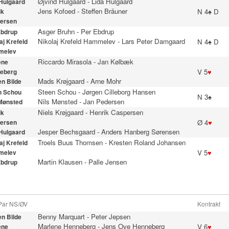
Øjvind Hulgaard
-
Lida Hulgaard
 Hulgaard
Jens Kofoed
-
Steffen Bräuner
N 4♠ D
ik
ersen
Asger Bruhn
-
Per Ebdrup
Ebdrup
Nikolaj Krefeld Hammelev
-
Lars Peter Damgaard
N 4♠ D
aj Krefeld
melev
Riccardo Mirasola
-
Jan Kølbæk
ene
V 5
♥
eberg
Mads Krøjgaard
-
Arne Mohr
n Bilde
Steen Schou
-
Jørgen Cilleborg Hansen
n Schou
N 3♠
Nils Mønsted
-
Jan Pedersen
 Mønsted
Niels Krøjgaard
-
Henrik Caspersen
ik
Ø 4
♥
ersen
Jesper Bechsgaard
-
Anders Hanberg Sørensen
 Hulgaard
Troels Buus Thomsen
-
Kresten Roland Johansen
aj Krefeld
V 5
♥
melev
Martin Klausen
-
Palle Jensen
Ebdrup
 Par NS/ØV
Kontrakt
Benny Marquart
-
Peter Jepsen
n Bilde
Marlene Henneberg
-
Jens Ove Henneberg
V 6
♥
ene