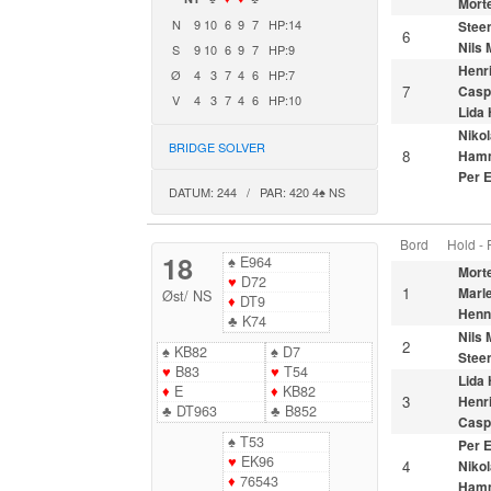
Morte
N
9
10
6
9
7
HP:14
Stee
6
Nils
S
9
10
6
9
7
HP:9
Henr
Ø
4
3
7
4
6
HP:7
7
Casp
V
4
3
7
4
6
HP:10
Lida
Nikol
BRIDGE SOLVER
8
Ham
Per 
DATUM: 244 / PAR: 420 4♠ NS
Bord
Hold -
18
♠
E964
Morte
♥
D72
1
Marl
Øst
/
NS
♦
DT9
Henn
♣
K74
Nils
2
♠
KB82
♠
D7
Stee
♥
B83
♥
T54
Lida
♦
E
♦
KB82
3
Henr
♣
DT963
♣
B852
Casp
♠
T53
Per 
♥
EK96
4
Nikol
♦
76543
Ham