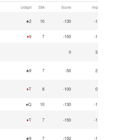
Udspil
Stik
Score
imp
♣2
10
-130
-1
♦
9
7
-150
-1
0
3
♣9
7
-50
2
♦
T
8
-100
0
♠Q
10
-130
-1
♦
T
7
-150
-1
♣9
7
-150
-1