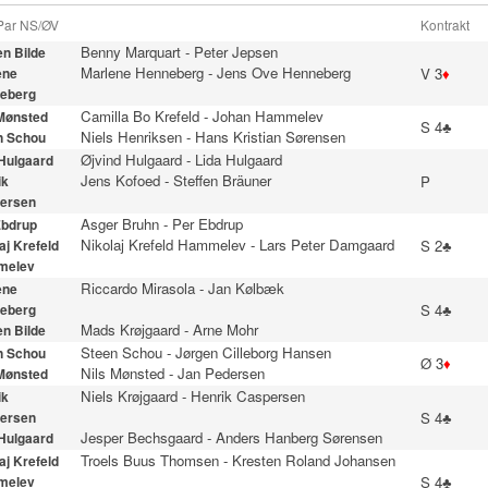
 Par NS/ØV
Kontrakt
Benny Marquart
-
Peter Jepsen
n Bilde
Marlene Henneberg
-
Jens Ove Henneberg
V 3
♦
ene
eberg
Camilla Bo Krefeld
-
Johan Hammelev
 Mønsted
S 4♣
Niels Henriksen
-
Hans Kristian Sørensen
n Schou
Øjvind Hulgaard
-
Lida Hulgaard
 Hulgaard
Jens Kofoed
-
Steffen Bräuner
P
ik
ersen
Asger Bruhn
-
Per Ebdrup
Ebdrup
Nikolaj Krefeld Hammelev
-
Lars Peter Damgaard
S 2♣
aj Krefeld
melev
Riccardo Mirasola
-
Jan Kølbæk
ene
S 4♣
eberg
Mads Krøjgaard
-
Arne Mohr
n Bilde
Steen Schou
-
Jørgen Cilleborg Hansen
n Schou
Ø 3
♦
Nils Mønsted
-
Jan Pedersen
 Mønsted
Niels Krøjgaard
-
Henrik Caspersen
ik
S 4♣
ersen
Jesper Bechsgaard
-
Anders Hanberg Sørensen
 Hulgaard
Troels Buus Thomsen
-
Kresten Roland Johansen
aj Krefeld
S 4♣
melev