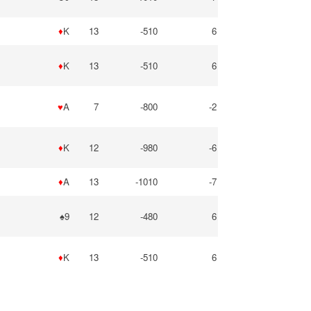
♦
K
13
-510
6
♦
K
13
-510
6
♥
A
7
-800
-2
♦
K
12
-980
-6
♦
A
13
-1010
-7
♠9
12
-480
6
♦
K
13
-510
6