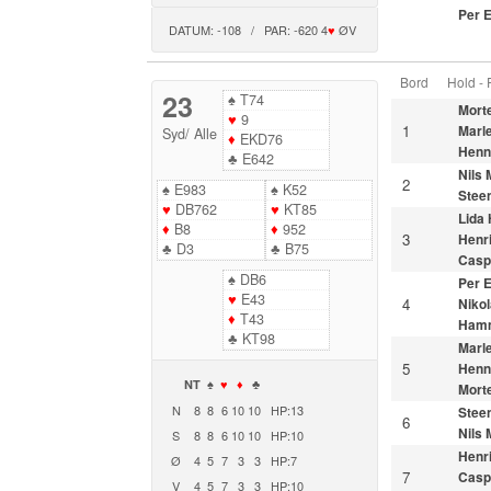
Per 
DATUM: -108 / PAR: -620 4
♥
ØV
Bord
Hold -
23
♠
T74
Morte
♥
9
1
Marl
Syd
/
Alle
♦
EKD76
Henn
♣
E642
Nils
2
♠
E983
♠
K52
Stee
♥
DB762
♥
KT85
Lida
♦
B8
♦
952
3
Henr
♣
D3
♣
B75
Casp
♠
DB6
Per 
♥
E43
4
Nikol
♦
T43
Ham
♣
KT98
Marl
5
Henn
NT
♠
♥
♦
♣
Morte
N
8
8
6
10
10
HP:13
Stee
6
Nils
S
8
8
6
10
10
HP:10
Henr
Ø
4
5
7
3
3
HP:7
7
Casp
V
4
5
7
3
3
HP:10