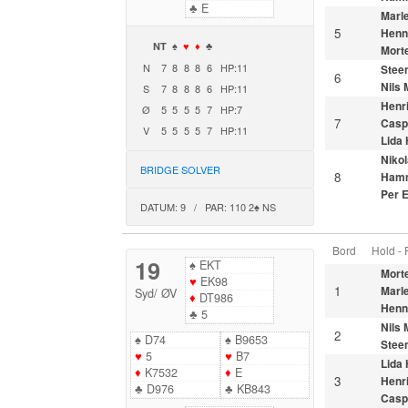
♣
E
Marl
5
Henn
NT
♠
♥
♦
♣
Morte
N
7
8
8
8
6
HP:11
Stee
6
Nils
S
7
8
8
8
6
HP:11
Henr
Ø
5
5
5
5
7
HP:7
7
Casp
V
5
5
5
5
7
HP:11
Lida
Nikol
BRIDGE SOLVER
8
Ham
Per 
DATUM: 9 / PAR: 110 2♠ NS
Bord
Hold -
19
♠
EKT
Morte
♥
EK98
1
Marl
Syd
/
ØV
♦
DT986
Henn
♣
5
Nils
2
♠
D74
♠
B9653
Stee
♥
5
♥
B7
Lida
♦
K7532
♦
E
3
Henr
♣
D976
♣
KB843
Casp