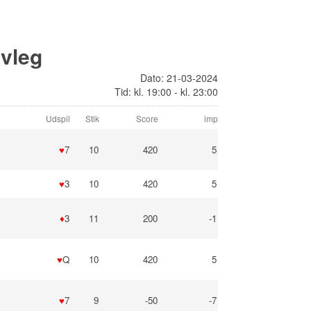
lvleg
Dato: 21-03-2024
Tid: kl. 19:00 - kl. 23:00
Udspil
Stik
Score
imp
♥
7
10
420
5
♥
3
10
420
5
♦
3
11
200
-1
♥
Q
10
420
5
♥
7
9
-50
-7