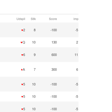
Udspil
Stik
Score
imp
♥
2
8
-100
-5
♥
Q
10
130
2
♥
6
9
600
11
♦
A
7
300
6
♥
5
10
-100
-5
♥
5
10
-100
-5
♥
5
10
-100
-5