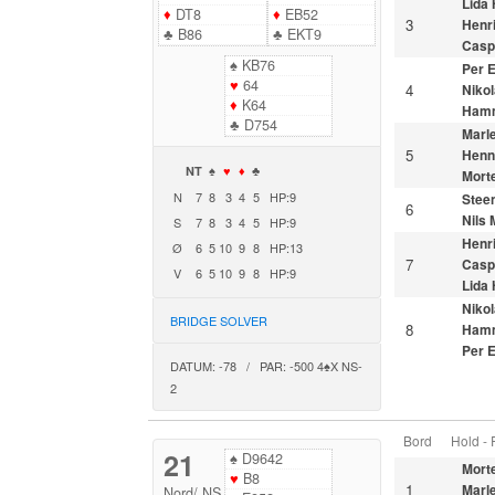
Lida
♦
DT8
♦
EB52
3
Henr
♣
B86
♣
EKT9
Casp
♠
KB76
Per 
♥
64
4
Nikol
♦
K64
Ham
♣
D754
Marl
5
Henn
NT
♠
♥
♦
♣
Morte
N
7
8
3
4
5
HP:9
Stee
6
Nils
S
7
8
3
4
5
HP:9
Henr
Ø
6
5
10
9
8
HP:13
7
Casp
V
6
5
10
9
8
HP:9
Lida
Nikol
BRIDGE SOLVER
8
Ham
Per 
DATUM: -78 / PAR: -500 4♠X NS-
2
Bord
Hold -
21
♠
D9642
Morte
♥
B8
1
Marl
Nord
/
NS