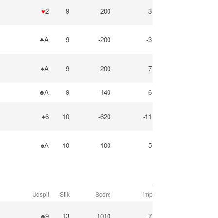
♥
2
9
-200
-3
♣A
9
-200
-3
♠A
9
200
7
♣A
9
140
6
♠6
10
-620
-11
♠A
10
100
5
Udspil
Stik
Score
imp
♣9
13
-1010
-7