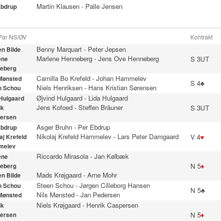
Martin Klausen
-
Palle Jensen
Ebdrup
 Par NS/ØV
Kontrakt
Benny Marquart
-
Peter Jepsen
n Bilde
Marlene Henneberg
-
Jens Ove Henneberg
S 3UT
ene
eberg
Camilla Bo Krefeld
-
Johan Hammelev
 Mønsted
S 4♣
Niels Henriksen
-
Hans Kristian Sørensen
n Schou
Øjvind Hulgaard
-
Lida Hulgaard
 Hulgaard
Jens Kofoed
-
Steffen Bräuner
S 3UT
ik
ersen
Asger Bruhn
-
Per Ebdrup
Ebdrup
Nikolaj Krefeld Hammelev
-
Lars Peter Damgaard
V 4
♥
aj Krefeld
melev
Riccardo Mirasola
-
Jan Kølbæk
ene
N 5
♦
eberg
Mads Krøjgaard
-
Arne Mohr
n Bilde
Steen Schou
-
Jørgen Cilleborg Hansen
n Schou
N 5♣
Nils Mønsted
-
Jan Pedersen
 Mønsted
Niels Krøjgaard
-
Henrik Caspersen
ik
N 5
♦
ersen