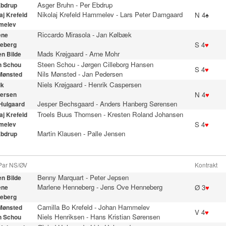
Asger Bruhn
-
Per Ebdrup
Ebdrup
Nikolaj Krefeld Hammelev
-
Lars Peter Damgaard
N 4♠
aj Krefeld
melev
Riccardo Mirasola
-
Jan Kølbæk
ene
S 4
♥
eberg
Mads Krøjgaard
-
Arne Mohr
n Bilde
Steen Schou
-
Jørgen Cilleborg Hansen
n Schou
S 4
♥
Nils Mønsted
-
Jan Pedersen
 Mønsted
Niels Krøjgaard
-
Henrik Caspersen
ik
N 4
♥
ersen
Jesper Bechsgaard
-
Anders Hanberg Sørensen
 Hulgaard
Troels Buus Thomsen
-
Kresten Roland Johansen
aj Krefeld
S 4
♥
melev
Martin Klausen
-
Palle Jensen
Ebdrup
 Par NS/ØV
Kontrakt
Benny Marquart
-
Peter Jepsen
n Bilde
Marlene Henneberg
-
Jens Ove Henneberg
Ø 3
♥
ene
eberg
Camilla Bo Krefeld
-
Johan Hammelev
 Mønsted
V 4
♥
Niels Henriksen
-
Hans Kristian Sørensen
n Schou