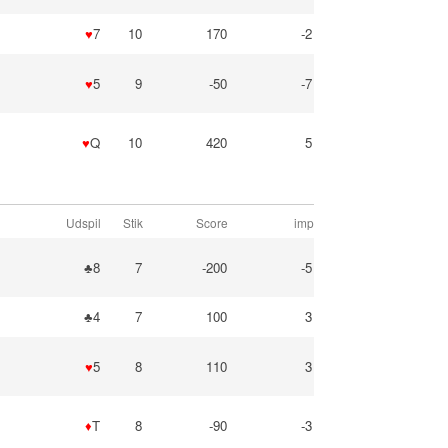
♥
7
10
170
-2
♥
5
9
-50
-7
♥
Q
10
420
5
Udspil
Stik
Score
imp
♣8
7
-200
-5
♣4
7
100
3
♥
5
8
110
3
♦
T
8
-90
-3