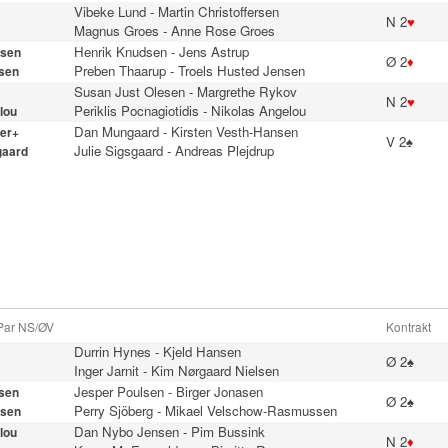
Vibeke Lund
-
Martin Christoffersen
N 2
♥
Magnus Groes
-
Anne Rose Groes
Henrik Knudsen
-
Jens Astrup
sen
Ø 2
♦
Preben Thaarup
-
Troels Husted Jensen
sen
Susan Just Olesen
-
Margrethe Rykov
N 2
♥
Periklis Pocnagiotidis
-
Nikolas Angelou
lou
Dan Mungaard
-
Kirsten Vesth-Hansen
er+
V 2♠
Julie Sigsgaard
-
Andreas Plejdrup
gaard
 Par NS/ØV
Kontrakt
Durrin Hynes
-
Kjeld Hansen
Ø 2♠
Inger Jarnit
-
Kim Nørgaard Nielsen
Jesper Poulsen
-
Birger Jonasen
sen
Ø 2♠
Perry Sjöberg
-
Mikael Velschow-Rasmussen
sen
Dan Nybo Jensen
-
Pim Bussink
lou
N 2
♦