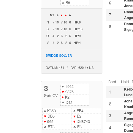
Knud
♣
B8
6
Jona
Rønn
7
NT
♠
♥
♦
♣
Ange
N
7
10
7
10
6
HP:9
Dann
8
S
7
10
7
10
6
HP:18
Sigs
Ø
4
2
6
2
6
HP:9
V
4
2
6
2
6
HP:4
BRIDGE SOLVER
DATUM: 431 / PAR: 620 4♠ NS
Bord
Hold -
3
♠
T962
Kello
♥
9876
1
Lund
Syd
/
ØV
♦
K2
Jona
♣
D42
2
Knud
♠
K853
♠
EB4
Ange
3
♥
DB5
♥
E2
Rønn
♦
965
♦
DB8743
Sigs
♣
BT3
♣
E8
4
Dann