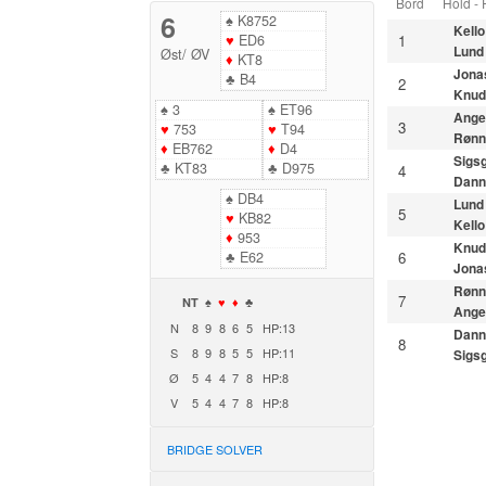
Bord
Hold -
6
♠
K8752
Kello
♥
ED6
1
Lund
Øst
/
ØV
♦
KT8
Jona
♣
B4
2
Knud
♠
3
♠
ET96
Ange
3
♥
753
♥
T94
Rønn
♦
EB762
♦
D4
Sigs
♣
KT83
♣
D975
4
Dann
♠
DB4
Lund
5
♥
KB82
Kello
♦
953
Knud
♣
E62
6
Jona
Rønn
7
NT
♠
♥
♦
♣
Ange
N
8
9
8
6
5
HP:13
Dann
8
S
8
9
8
5
5
HP:11
Sigs
Ø
5
4
4
7
8
HP:8
V
5
4
4
7
8
HP:8
BRIDGE SOLVER