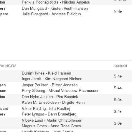
Periklis Pocnagiotidis
-
Nikolas Angelou
lou
Dan Mungaard
-
Kirsten Vesth-Hansen
er+
N 4♠
Julie Sigsgaard
-
Andreas Plejdrup
gaard
 Par NS/ØV
Kontrakt
Durrin Hynes
-
Kjeld Hansen
S 4♠
Inger Jarnit
-
Kim Nørgaard Nielsen
Jesper Poulsen
-
Birger Jonasen
sen
S 4♠
Perry Sjöberg
-
Mikael Velschow-Rasmussen
sen
Dan Nybo Jensen
-
Pim Bussink
lou
S 5♠
Karen M. Enevoldsen
-
Birgitte Rønn
Viktor Kolding
-
Ella Rosthøj
gaard
S 4♠
Peter Lyngsø
-
Dann Brunebjerg
er+
Vibeke Lund
-
Martin Christoffersen
S 6♠
Magnus Groes
-
Anne Rose Groes
Henrik Knudsen
-
Jens Astrup