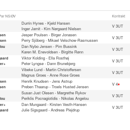
 Par NS/ØV
Kontrakt
Durrin Hynes
-
Kjeld Hansen
V 3UT
Inger Jarnit
-
Kim Nørgaard Nielsen
Jesper Poulsen
-
Birger Jonasen
sen
V 3UT
Perry Sjöberg
-
Mikael Velschow-Rasmussen
sen
Dan Nybo Jensen
-
Pim Bussink
lou
V 3UT
Karen M. Enevoldsen
-
Birgitte Rønn
Viktor Kolding
-
Ella Rosthøj
gaard
V 3UT
Peter Lyngsø
-
Dann Brunebjerg
er+
Vibeke Lund
-
Martin Christoffersen
V 3UT
Magnus Groes
-
Anne Rose Groes
Henrik Knudsen
-
Jens Astrup
sen
V 4
♦
Preben Thaarup
-
Troels Husted Jensen
sen
Susan Just Olesen
-
Margrethe Rykov
V 3UT
Periklis Pocnagiotidis
-
Nikolas Angelou
lou
Dan Mungaard
-
Kirsten Vesth-Hansen
er+
V 3UT
Julie Sigsgaard
-
Andreas Plejdrup
gaard