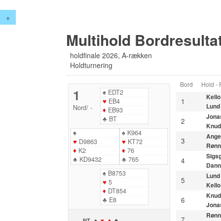
+
Multihold Bordresultat
holdfinale 2026, A-rækken
Holdturnering
Bord
Hold -
1
♠
EDT2
Kello
♥
EB4
1
Lund
Nord
/
-
♦
EB93
Jona
♣
BT
2
Knud
♠
♠
K964
Ange
3
♥
D9863
♥
KT72
Rønn
♦
K2
♦
76
Sigs
♣
KD9432
♣
765
4
Dann
♠
B8753
Lund
5
♥
5
Kello
♦
DT854
Knud
♣
E8
6
Jona
Rønn
7
NT
♠
♥
♦
♣