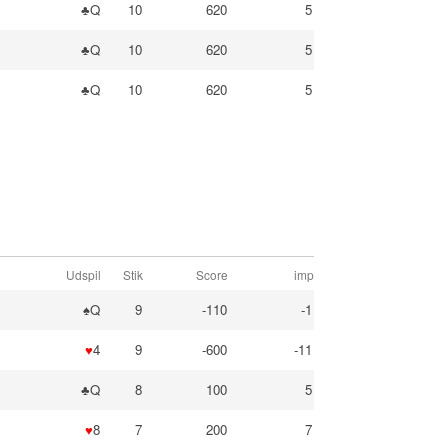
♣Q
10
620
5
♣Q
10
620
5
♣Q
10
620
5
Udspil
Stik
Score
imp
♠Q
9
-110
-1
♥
4
9
-600
-11
♣Q
8
100
5
♥
8
7
200
7