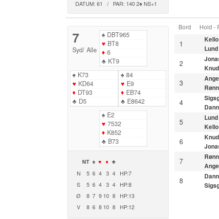
DATUM: 61 / PAR: 140 2♠ NS+1
Bord
Hold -
7
♠
DBT965
Kello
♥
BT8
1
Lund
Syd
/
Alle
♦
6
Jona
♣
KT9
2
Knud
♠
K73
♠
84
Ange
3
♥
KD64
♥
E9
Rønn
♦
DT93
♦
EB74
Sigs
♣
D5
♣
E8642
4
Dann
♠
E2
Lund
5
♥
7532
Kello
♦
K852
Knud
♣
B73
6
Jona
Rønn
7
NT
♠
♥
♦
♣
Ange
N
5
6
4
3
4
HP:7
Dann
8
S
5
6
4
3
4
HP:8
Sigs
Ø
8
7
9
10
8
HP:13
V
8
6
8
10
8
HP:12