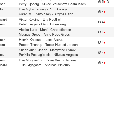
Ø 5
♥
D
Perry Sjöberg
-
Mikael Velschow-Rasmussen
sen
Dan Nybo Jensen
-
Pim Bussink
lou
Ø 4
♥
Karen M. Enevoldsen
-
Birgitte Rønn
Viktor Kolding
-
Ella Rosthøj
gaard
Ø 4
♥
Peter Lyngsø
-
Dann Brunebjerg
er+
Vibeke Lund
-
Martin Christoffersen
Ø 4
♥
Magnus Groes
-
Anne Rose Groes
Henrik Knudsen
-
Jens Astrup
sen
Ø 4
♥
Preben Thaarup
-
Troels Husted Jensen
sen
Susan Just Olesen
-
Margrethe Rykov
Ø 4
♥
Periklis Pocnagiotidis
-
Nikolas Angelou
lou
Dan Mungaard
-
Kirsten Vesth-Hansen
er+
Ø 4
♥
Julie Sigsgaard
-
Andreas Plejdrup
gaard