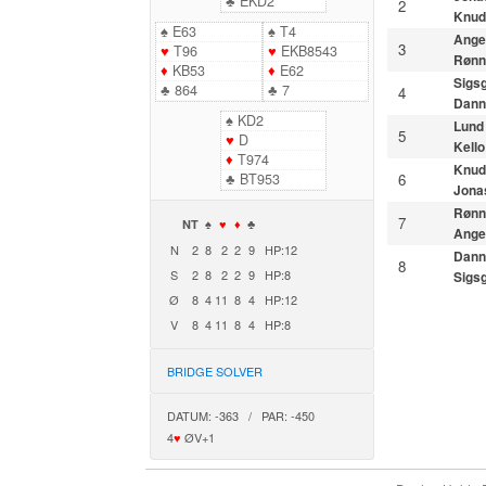
♣
EKD2
2
Knud
♠
E63
♠
T4
Ange
3
♥
T96
♥
EKB8543
Rønn
♦
KB53
♦
E62
Sigs
♣
864
♣
7
4
Dann
♠
KD2
Lund
5
♥
D
Kello
♦
T974
Knud
♣
BT953
6
Jona
Rønn
7
NT
♠
♥
♦
♣
Ange
N
2
8
2
2
9
HP:12
Dann
8
S
2
8
2
2
9
HP:8
Sigs
Ø
8
4
11
8
4
HP:12
V
8
4
11
8
4
HP:8
BRIDGE SOLVER
DATUM: -363 / PAR: -450
4
♥
ØV+1