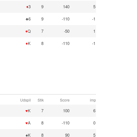
♦
3
9
140
5
♣6
9
-110
-1
♦
Q
7
-50
1
♦
K
8
-110
-1
Udspil
Stik
Score
imp
♥
K
7
100
6
♥
A
8
-110
0
♠K
8
90
5