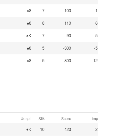
♠8
7
-100
1
♠8
8
110
6
♠K
7
90
5
♠8
5
-300
-5
♠8
5
-800
-12
Udspil
Stik
Score
imp
♠K
10
-420
-2