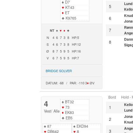
♠
D7
Lund
5
♥
KT43
Kello
♦
ET
Knud
♣
K9765
6
Jona
Rønn
7
NT
♠
♥
♦
♣
Ange
N
4
6
7
3
8
HP:5
Dann
8
S
4
6
7
3
8
HP:12
Sigs
Ø
8
7
5
9
5
HP:16
V
6
7
5
9
5
HP:7
BRIDGE SOLVER
DATUM: -68 / PAR: -110 3
♦
ØV
Bord
Hold -
4
♠
BT32
Kello
♥
73
1
Lund
Vest
/
Alle
♦
EK83
Jona
♣
EB5
2
Knud
♠
87
♠
EKD94
Ange
3
♥
DB642
♥
8