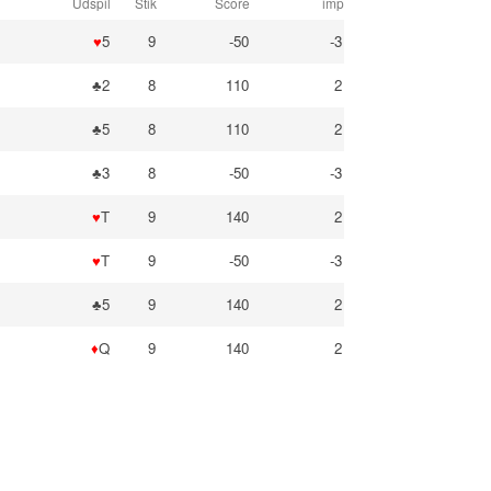
Udspil
Stik
Score
imp
♥
5
9
-50
-3
♣2
8
110
2
♣5
8
110
2
♣3
8
-50
-3
♥
T
9
140
2
♥
T
9
-50
-3
♣5
9
140
2
♦
Q
9
140
2