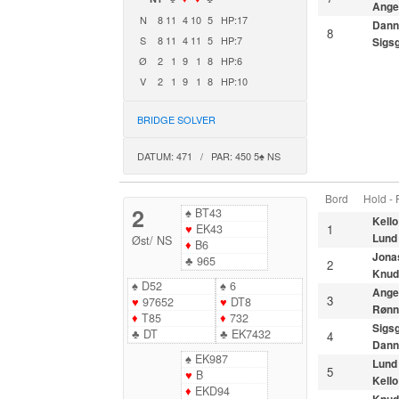
Ange
N
8
11
4
10
5
HP:17
Dann
8
S
8
11
4
11
5
HP:7
Sigs
Ø
2
1
9
1
8
HP:6
V
2
1
9
1
8
HP:10
BRIDGE SOLVER
DATUM: 471 / PAR: 450 5♠ NS
Bord
Hold -
2
♠
BT43
Kello
♥
EK43
1
Lund
Øst
/
NS
♦
B6
Jona
♣
965
2
Knud
♠
D52
♠
6
Ange
3
♥
97652
♥
DT8
Rønn
♦
T85
♦
732
Sigs
♣
DT
♣
EK7432
4
Dann
♠
EK987
Lund
5
♥
B
Kello
♦
EKD94