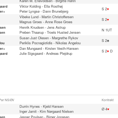
Karen M. Enevoldsen
-
Birgitte Rønn
Viktor Kolding
-
Ella Rosthøj
gaard
S 2
♥
Peter Lyngsø
-
Dann Brunebjerg
er+
Vibeke Lund
-
Martin Christoffersen
S 2
♥
Magnus Groes
-
Anne Rose Groes
Henrik Knudsen
-
Jens Astrup
sen
N 1UT
Preben Thaarup
-
Troels Husted Jensen
sen
Susan Just Olesen
-
Margrethe Rykov
S 2♣
Periklis Pocnagiotidis
-
Nikolas Angelou
lou
Dan Mungaard
-
Kirsten Vesth-Hansen
er+
S 2
♥
D
Julie Sigsgaard
-
Andreas Plejdrup
gaard
 Par NS/ØV
Kontrakt
Durrin Hynes
-
Kjeld Hansen
Ø 4
♥
Inger Jarnit
-
Kim Nørgaard Nielsen
Jesper Poulsen
-
Birger Jonasen
sen