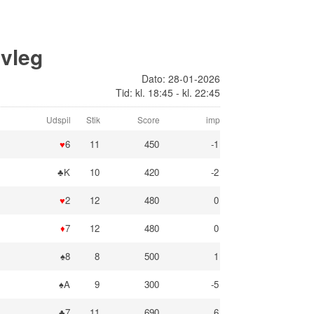
lvleg
Dato: 28-01-2026
Tid: kl. 18:45 - kl. 22:45
Udspil
Stik
Score
imp
♥
6
11
450
-1
♣K
10
420
-2
♥
2
12
480
0
♦
7
12
480
0
♠8
8
500
1
♠A
9
300
-5
♣7
11
690
6