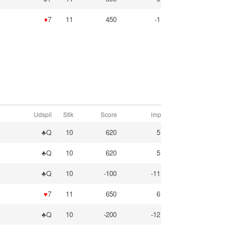
♦
7
11
450
-1
Udspil
Stik
Score
imp
♣Q
10
620
5
♣Q
10
620
5
♣Q
10
-100
-11
♥
7
11
650
6
♣Q
10
-200
-12