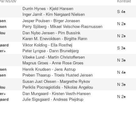
 Par NS/ØV
Kontrakt
Durrin Hynes
-
Kjeld Hansen
S 4♠
Inger Jarnit
-
Kim Nørgaard Nielsen
Jesper Poulsen
-
Birger Jonasen
sen
N 2♠
Perry Sjöberg
-
Mikael Velschow-Rasmussen
sen
Dan Nybo Jensen
-
Pim Bussink
lou
N 2♠
Karen M. Enevoldsen
-
Birgitte Rønn
Viktor Kolding
-
Ella Rosthøj
gaard
S 3♠
Peter Lyngsø
-
Dann Brunebjerg
er+
Vibeke Lund
-
Martin Christoffersen
N 3♠
Magnus Groes
-
Anne Rose Groes
Henrik Knudsen
-
Jens Astrup
sen
N 4♠
Preben Thaarup
-
Troels Husted Jensen
sen
Susan Just Olesen
-
Margrethe Rykov
N 3♠
Periklis Pocnagiotidis
-
Nikolas Angelou
lou
Dan Mungaard
-
Kirsten Vesth-Hansen
er+
N 2♠
Julie Sigsgaard
-
Andreas Plejdrup
gaard