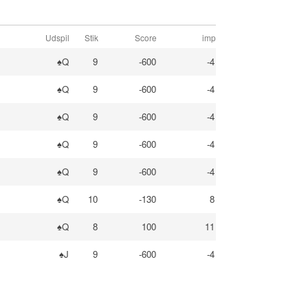
Udspil
Stik
Score
imp
♠Q
9
-600
-4
♠Q
9
-600
-4
♠Q
9
-600
-4
♠Q
9
-600
-4
♠Q
9
-600
-4
♠Q
10
-130
8
♠Q
8
100
11
♠J
9
-600
-4