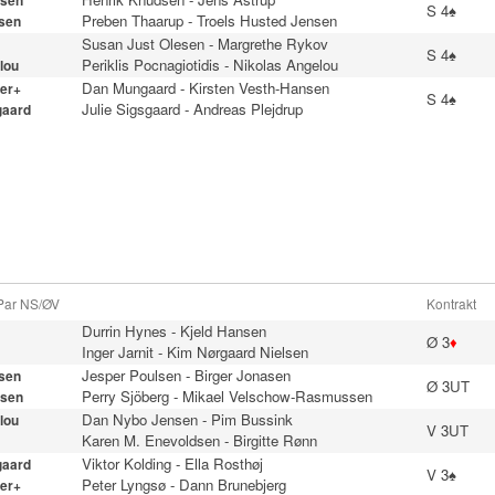
sen
S 4♠
Preben Thaarup
-
Troels Husted Jensen
sen
Susan Just Olesen
-
Margrethe Rykov
S 4♠
Periklis Pocnagiotidis
-
Nikolas Angelou
lou
Dan Mungaard
-
Kirsten Vesth-Hansen
er+
S 4♠
Julie Sigsgaard
-
Andreas Plejdrup
gaard
 Par NS/ØV
Kontrakt
Durrin Hynes
-
Kjeld Hansen
Ø 3
♦
Inger Jarnit
-
Kim Nørgaard Nielsen
Jesper Poulsen
-
Birger Jonasen
sen
Ø 3UT
Perry Sjöberg
-
Mikael Velschow-Rasmussen
sen
Dan Nybo Jensen
-
Pim Bussink
lou
V 3UT
Karen M. Enevoldsen
-
Birgitte Rønn
Viktor Kolding
-
Ella Rosthøj
gaard
V 3♠
Peter Lyngsø
-
Dann Brunebjerg
er+