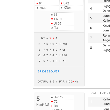
Rønn
♦
94
♦
D72
Sigs
♣
7632
♣
KD98
4
Dann
♠
65
Lund
5
♥
EKT95
Kello
♦
BT65
Knud
♣
T4
6
Jona
Rønn
7
NT
♠
♥
♦
♣
Ange
N
7
6
7
9
5
HP:13
Dann
8
S
7
6
7
8
5
HP:8
Sigs
Ø
6
7
6
4
8
HP:16
V
6
7
6
4
8
HP:3
BRIDGE SOLVER
DATUM: -115 / PAR: 110 2
♦
N+1
Bord
Hold -
5
♠
B9875
Kello
♥
72
1
Lund
Nord
/
NS
♦
D8
Jona