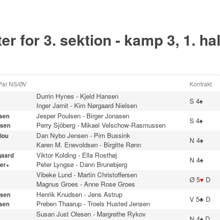
er for 3. sektion - kamp 3, 1. ha
 Par NS/ØV
Kontrakt
Durrin Hynes
-
Kjeld Hansen
S 4♠
Inger Jarnit
-
Kim Nørgaard Nielsen
Jesper Poulsen
-
Birger Jonasen
sen
S 4♠
Perry Sjöberg
-
Mikael Velschow-Rasmussen
sen
Dan Nybo Jensen
-
Pim Bussink
lou
N 4♠
Karen M. Enevoldsen
-
Birgitte Rønn
Viktor Kolding
-
Ella Rosthøj
gaard
N 4♠
Peter Lyngsø
-
Dann Brunebjerg
er+
Vibeke Lund
-
Martin Christoffersen
Ø 5
♥
D
Magnus Groes
-
Anne Rose Groes
Henrik Knudsen
-
Jens Astrup
sen
V 5♣ D
Preben Thaarup
-
Troels Husted Jensen
sen
Susan Just Olesen
-
Margrethe Rykov
N 4♠ D