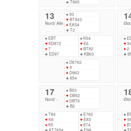
♣
T865
13
1
♠
93
♥
BT943
Nord
/
Alle
Øst
♦
EK54
♣
T2
♠
EBT
♠
K54
♠
E
♥
KD872
♥
E6
♥
9
♦
7
♦
BT82
♦
2
♣
ED97
♣
KB63
♣
B
♠
D8762
♥
5
♦
D963
♣
854
17
1
♠
B53
♥
DB52
Nord
/
-
Øst
♦
DBT6
♣
B2
♠
T84
♠
E762
♠
B
♥
K9
♥
E83
♥
9
♦
K5
♦
874
♦
B
♣
KT7654
♣
E98
♣
E