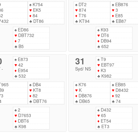
9
♠
K754
♠
DT2
♠
EB876
86
♥
EK5
♥
874
♥
3
52
♦
84
♦
T76
♦
E85
7432
♣
DT86
♣
KT94
♣
EB87
♠
ED86
♠
K93
♥
DBT732
♥
DT6
♦
7
♦
DB94
♣
B5
♣
652
0
31
♠
E873
♠
T9
♥
42
♥
EBT97
/
-
Syd
/
NS
♦
E954
♦
K3
♣
532
♣
K982
T965
♠
DB4
♠
K76
♠
EB85
B9
♥
KT8
♥
K
♥
D8432
73
♦
82
♦
DB876
♦
92
4
♣
DBT76
♣
DB65
♣
74
♠
2
♠
D432
♥
D7653
♥
65
♦
DBT6
♦
ET54
♣
K98
♣
ET3