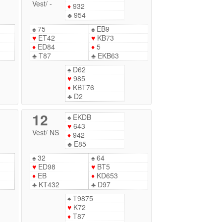
Vest
/
-
♦
932
♣
954
♠
75
♠
EB9
♥
ET42
♥
KB73
♦
ED84
♦
5
♣
T87
♣
EKB63
♠
D62
♥
985
♦
KBT76
♣
D2
12
♠
EKDB
♥
643
Vest
/
NS
♦
942
♣
E85
♠
32
♠
64
♥
ED98
♥
BT5
♦
EB
♦
KD653
♣
KT432
♣
D97
♠
T9875
♥
K72
♦
T87