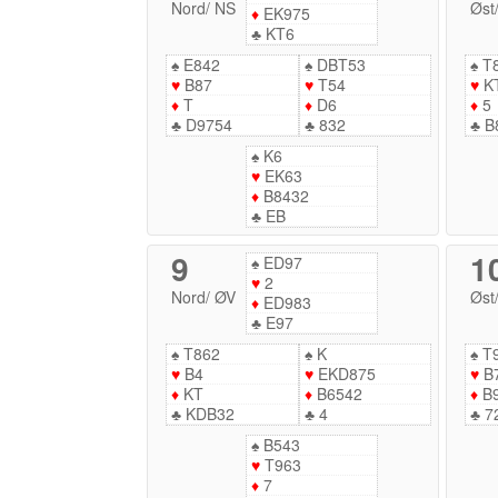
Nord
/
NS
Øst
♦
EK975
♣
KT6
♠
E842
♠
DBT53
♠
T
♥
B87
♥
T54
♥
K
♦
T
♦
D6
♦
5
♣
D9754
♣
832
♣
B
♠
K6
♥
EK63
♦
B8432
♣
EB
9
1
♠
ED97
♥
2
Nord
/
ØV
Øst
♦
ED983
♣
E97
♠
T862
♠
K
♠
T
♥
B4
♥
EKD875
♥
B
♦
KT
♦
B6542
♦
B
♣
KDB32
♣
4
♣
7
♠
B543
♥
T963
♦
7