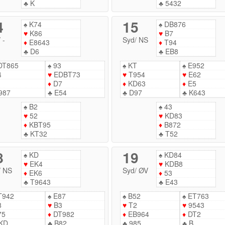
♣
K
♣
5432
4
15
♠
K74
♠
DB876
♥
K86
♥
B7
/
-
Syd
/
NS
♦
E8643
♦
T94
♣
D6
♣
EB8
DT865
♠
93
♠
KT
♠
E952
4
♥
EDBT73
♥
T954
♥
E62
♦
D7
♦
KD63
♦
E5
987
♣
E54
♣
D97
♣
K643
♠
B2
♠
43
♥
52
♥
KD83
♦
KBT95
♦
B872
♣
KT32
♣
T52
8
19
♠
KD
♠
KD84
♥
EK4
♥
KDB8
/
NS
Syd
/
ØV
♦
EK6
♦
53
♣
T9643
♣
E43
T942
♠
E87
♠
B52
♠
ET763
8
♥
B3
♥
T2
♥
9543
75
♦
DT982
♦
EB964
♦
DT2
KD
♣
B82
♣
985
♣
B