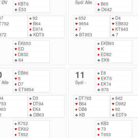
/
ØV
Syd
/
Alle
♦
KBT6
♦
B65
♣
E53
♣
D642
87
♠
92
♠
652
♠
D4
T752
♥
B64
♥
9654
♥
EB832
♦
E974
♦
7
♦
KT943
872
♣
KDT9
♣
BT953
♣
7
♠
EK653
♠
EKB93
♥
ED
♥
K
♦
D832
♦
ED82
♣
64
♣
EK8
0
11
♠
EB86
♠
E8
♥
8
♥
EKT5
/
Alle
Syd
/
-
♦
D7
♦
EK74
♣
ET9854
♣
876
94
♠
D3
♠
DT765
♠
942
753
♥
DT94
♥
B64
♥
D982
963
♦
EK4
♦
DB8
♦
92
2
♣
DB63
♣
KB
♣
EDT9
♠
K752
♠
KB3
♥
EK62
♥
73
♦
T852
♦
T653