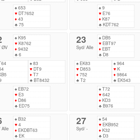
♠
653
♠
9
♥
DT7652
♥
E76
♦
43
♦
K87
♣
75
♣
KDT762
2
23
♠
K95
♠
DB5
♥
K8762
♥
EBT97
/
ØV
Syd
/
Alle
♦
9432
♦
EBT
♣
6
♣
D8
T64
♠
83
♠
EK83
♠
964
54
♥
DT9
♥
D853
♥
K
KB5
♦
T7
♦
752
♦
9864
9
♣
BT8432
♣
T2
♣
EK543
♠
EB72
♠
T72
♥
E3
♥
642
♦
D86
♦
KD3
♣
ED75
♣
B976
6
27
♠
B32
♠
54
♥
4
♥
EKB952
/
Alle
Syd
/
-
♦
EKDBT63
♦
K32
♣
EK
♣
D3