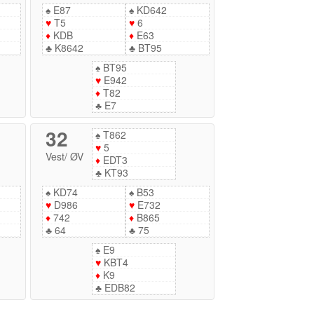
♠
E87
♠
KD642
♥
T5
♥
6
♦
KDB
♦
E63
♣
K8642
♣
BT95
♠
BT95
♥
E942
♦
T82
♣
E7
32
♠
T862
♥
5
Vest
/
ØV
♦
EDT3
♣
KT93
♠
KD74
♠
B53
♥
D986
♥
E732
♦
742
♦
B865
♣
64
♣
75
♠
E9
♥
KBT4
♦
K9
♣
EDB82