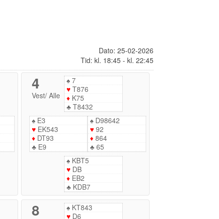
Dato: 25-02-2026
Tid: kl. 18:45 - kl. 22:45
4
♠
7
♥
T876
Vest
/
Alle
♦
K75
♣
T8432
♠
E3
♠
D98642
♥
EK543
♥
92
♦
DT93
♦
864
♣
E9
♣
65
♠
KBT5
♥
DB
♦
EB2
♣
KDB7
8
♠
KT843
♥
D6