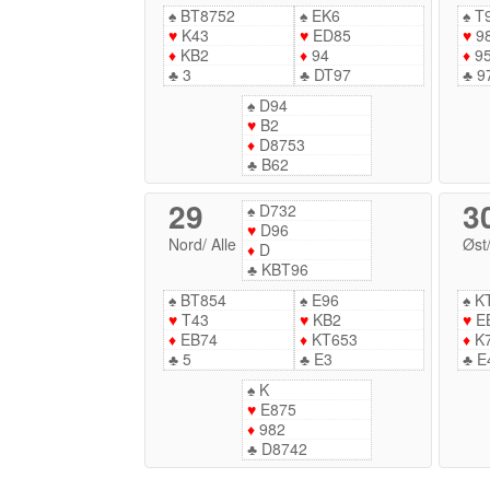
♠
BT8752
♠
EK6
♠
T
♥
K43
♥
ED85
♥
9
♦
KB2
♦
94
♦
9
♣
3
♣
DT97
♣
9
♠
D94
♥
B2
♦
D8753
♣
B62
29
3
♠
D732
♥
D96
Nord
/
Alle
Øst
♦
D
♣
KBT96
♠
BT854
♠
E96
♠
K
♥
T43
♥
KB2
♥
E
♦
EB74
♦
KT653
♦
K
♣
5
♣
E3
♣
E
♠
K
♥
E875
♦
982
♣
D8742