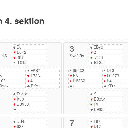
n 4. sektion
3
♠
D8
♠
EB76
♥
E642
♥
2
/
NS
Syd
/
ØV
♦
K87
♦
K753
♣
T642
♣
BT32
5
♠
EKB7
♠
95432
♠
DT8
B
♥
T753
♥
K6
♥
DT973
T62
♦
4
♦
DB862
♦
E4
B987
♣
EK53
♣
6
♣
KD7
♠
T9432
♠
K
♥
K98
♥
EB854
♦
DB953
♦
T9
♣
♣
E9854
7
♠
DB4
♠
T87
♥
983
♥
DT7