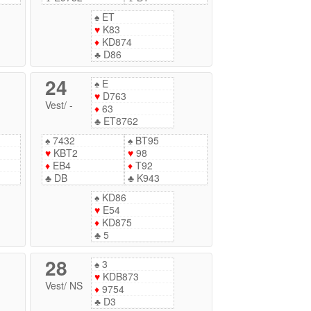
♠
ET
♥
K83
♦
KD874
♣
D86
24
♠
E
♥
D763
Vest
/
-
♦
63
♣
ET8762
♠
7432
♠
BT95
♥
KBT2
♥
98
♦
EB4
♦
T92
♣
DB
♣
K943
♠
KD86
♥
E54
♦
KD875
♣
5
28
♠
3
♥
KDB873
Vest
/
NS
♦
9754
♣
D3