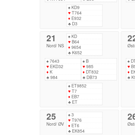
♠
KD9
♥
T764
♦
E932
♣
D3
21
2
♠
KD
♥
B64
Nord
/
NS
Øst
♦
9654
♣
K652
♠
7643
♠
B
♠
D
♥
EKD32
♥
985
♥
B
♦
K
♦
DT832
♦
E
♣
984
♣
DB73
♣
K
♠
ET9852
♥
T7
♦
EB7
♣
ET
25
2
♠
3
♥
T976
Nord
/
ØV
Øst
♦
ET6
♣
EK854