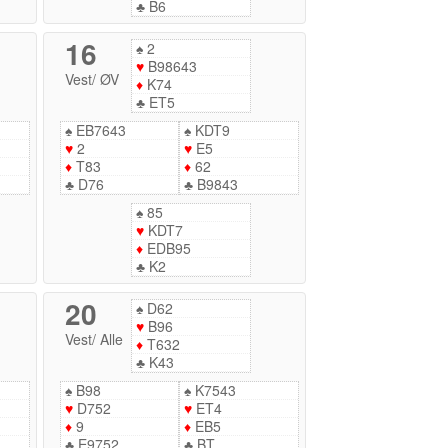
♣
B6
16
♠
2
♥
B98643
Vest
/
ØV
♦
K74
♣
ET5
♠
EB7643
♠
KDT9
♥
2
♥
E5
♦
T83
♦
62
♣
D76
♣
B9843
♠
85
♥
KDT7
♦
EDB95
♣
K2
20
♠
D62
♥
B96
Vest
/
Alle
♦
T632
♣
K43
♠
B98
♠
K7543
♥
D752
♥
ET4
♦
9
♦
EB5
♣
E9752
♣
BT