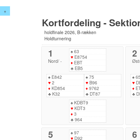
+
Kortfordeling - Sektio
holdfinale 2026, B-rækken
Holdturnering
1
2
♠
63
♥
E8754
Nord
/
-
Øst
♦
EBT
♣
EB5
♠
E842
♠
75
♠
6
♥
2
♥
B96
♥
D
♦
KD854
♦
9762
♦
E
♣
K32
♣
DT87
♣
D
♠
KDBT9
♥
KDT3
♦
3
♣
964
5
6
♠
97
♥
D92