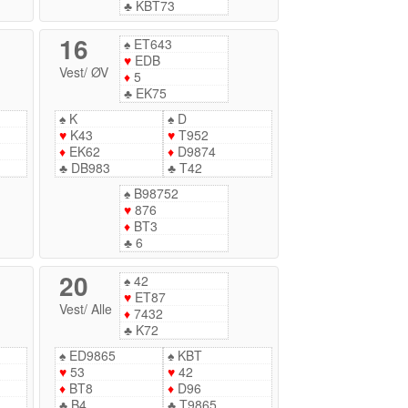
♣
KBT73
16
♠
ET643
♥
EDB
Vest
/
ØV
♦
5
♣
EK75
♠
K
♠
D
♥
K43
♥
T952
♦
EK62
♦
D9874
♣
DB983
♣
T42
♠
B98752
♥
876
♦
BT3
♣
6
20
♠
42
♥
ET87
Vest
/
Alle
♦
7432
♣
K72
♠
ED9865
♠
KBT
♥
53
♥
42
♦
BT8
♦
D96
♣
B4
♣
T9865