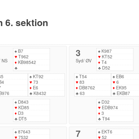
n 6. sektion
3
♠
B7
♠
K987
♥
T962
♥
KT52
/
NS
Syd
/
ØV
♦
KB98542
♦
T4
♣
♣
D52
65
♠
KT92
♠
T54
♠
EB6
B4
♥
73
♥
83
♥
6
7
♦
E6
♦
DB8762
♦
EK95
B976
♣
K8432
♣
63
♣
EKB87
♠
D843
♠
D32
♥
KD85
♥
EDB974
♦
D3
♦
3
♣
DT5
♣
T94
7
♠
87643
♠
EKT6
♥
7532
♥
52