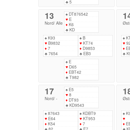
♣
5
13
1
♠
DT876542
♥
E
Nord
/
Alle
Øst
♦
K6
♣
KD
♠
K93
♠
B
♠
KT
♥
B9832
♥
KT74
♥
9
♦
7
♦
D9853
♦
E
♣
7654
♣
EB3
♣
K
♠
E
♥
D65
♦
EBT42
♣
T982
17
1
♠
E5
♥
8
Nord
/
-
Øst
♦
DT93
♣
KD9543
♠
87643
♠
KDBT9
♠
K
♥
E64
♥
KT953
♥
♦
K54
♦
7
♦
E
♣
82
♣
E7
♣
K