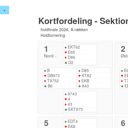
+
Kortfordeling - Sektio
holdfinale 2026, A-rækken
Holdturnering
1
2
♠
EKT62
♥
E65
Nord
/
-
Øst
♦
D86
♣
D2
♠
B
♠
D85
♠
E
♥
DB973
♥
KT82
♥
E
♦
T9752
♦
EKB
♦
T
♣
B6
♣
843
♣
E
♠
9743
♥
4
♦
43
♣
EKT975
5
6
♠
EDT4
♥
EK8