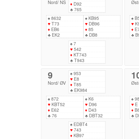
Nord
/
NS
Øst
♦
D92
♣
765
♠
8632
♠
KB95
♠
B
♥
T73
♥
DB96
♥
K
♦
EB6
♦
85
♦
E
♣
EK2
♣
DB8
♣
B
♠
7
♥
542
♦
KT743
♣
T943
9
1
♠
953
♥
E8
Nord
/
ØV
Øst
♦
T85
♣
EK984
♠
872
♠
K6
♠
9
♥
KBT52
♥
D96
♥
E
♦
E62
♦
D43
♦
B
♣
76
♣
DBT32
♣
D
♠
EDBT4
♥
743
♦
KB97