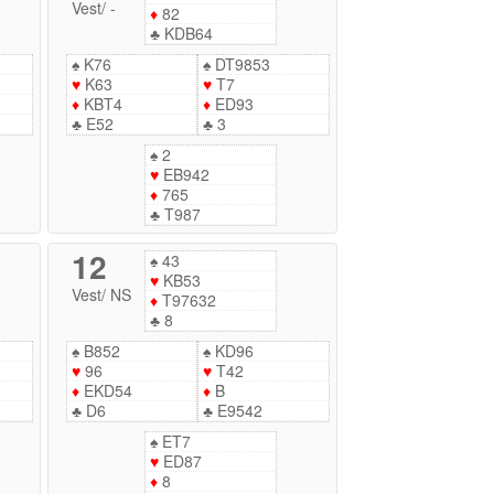
Vest
/
-
♦
82
♣
KDB64
♠
K76
♠
DT9853
♥
K63
♥
T7
♦
KBT4
♦
ED93
♣
E52
♣
3
♠
2
♥
EB942
♦
765
♣
T987
12
♠
43
♥
KB53
Vest
/
NS
♦
T97632
♣
8
♠
B852
♠
KD96
♥
96
♥
T42
♦
EKD54
♦
B
♣
D6
♣
E9542
♠
ET7
♥
ED87
♦
8