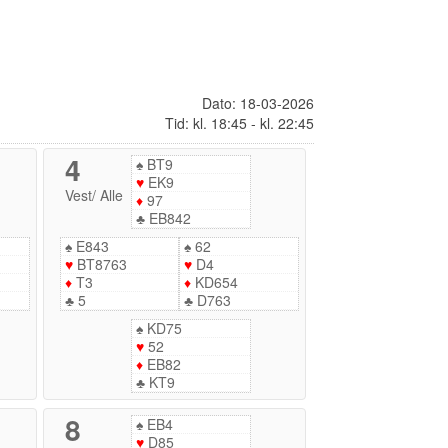
Dato: 18-03-2026
Tid: kl. 18:45 - kl. 22:45
4
♠
BT9
♥
EK9
Vest
/
Alle
♦
97
♣
EB842
♠
E843
♠
62
♥
BT8763
♥
D4
♦
T3
♦
KD654
♣
5
♣
D763
♠
KD75
♥
52
♦
EB82
♣
KT9
8
♠
EB4
♥
D85