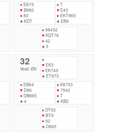
♠
EK75
♠
T
♥
B982
♥
E43
♦
83
♦
EKT965
♣
KDT
♣
EB9
♠
98432
♥
KDT76
♦
42
♣
5
32
♠
♥
EK3
Vest
/
ØV
♦
EK743
♣
ET973
♠
EB64
♠
K8753
♥
D86
♥
7542
♦
DB865
♦
T
♣
4
♣
KB2
♠
DT92
♥
BT9
♦
92
♣
D865