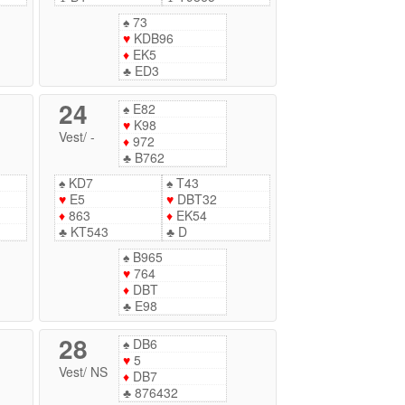
♠
73
♥
KDB96
♦
EK5
♣
ED3
24
♠
E82
♥
K98
Vest
/
-
♦
972
♣
B762
♠
KD7
♠
T43
♥
E5
♥
DBT32
♦
863
♦
EK54
♣
KT543
♣
D
♠
B965
♥
764
♦
DBT
♣
E98
28
♠
DB6
♥
5
Vest
/
NS
♦
DB7
♣
876432