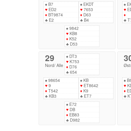
♠
B7
♠
EKDT
♠
E
♥
ED2
♥
7653
♥
E
♦
BT9874
♦
D63
♦
♣
E2
♣
B4
♣
T
♠
9842
♥
KB8
♦
K52
♣
D53
29
3
♠
DT3
♥
K753
Nord
/
Alle
Øst
♦
D76
♣
654
♠
98654
♠
KB
♠
B
♥
9
♥
ET8642
♥
K
♦
T542
♦
K9
♦
E
♣
KB3
♣
ET7
♣
K
♠
E72
♥
DB
♦
EB83
♣
D982