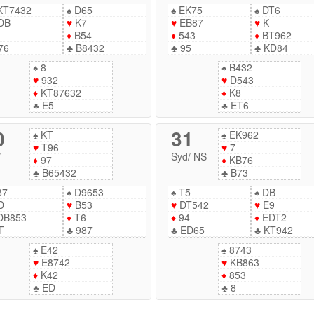
KT7432
♠
D65
♠
EK75
♠
DT6
DB
♥
K7
♥
EB87
♥
K
♦
B54
♦
543
♦
BT962
76
♣
B8432
♣
95
♣
KD84
♠
8
♠
B432
♥
932
♥
D543
♦
KT87632
♦
K8
♣
E5
♣
ET6
0
31
♠
KT
♠
EK962
♥
T96
♥
7
/
-
Syd
/
NS
♦
97
♦
KB76
♣
B65432
♣
B73
87
♠
D9653
♠
T5
♠
DB
D
♥
B53
♥
DT542
♥
E9
DB853
♦
T6
♦
94
♦
EDT2
T
♣
987
♣
ED65
♣
KT942
♠
E42
♠
8743
♥
E8742
♥
KB863
♦
K42
♦
853
♣
ED
♣
8