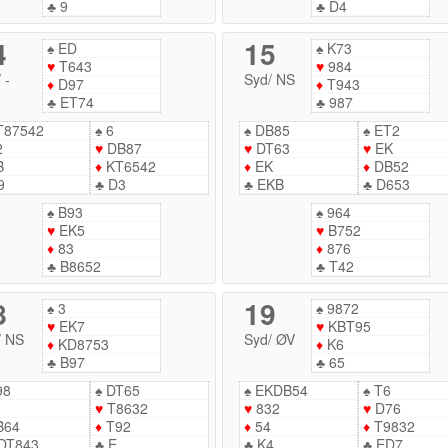
♣
9
♣
D4
4
15
♠
ED
♠
K73
♥
T643
♥
984
/
-
Syd
/
NS
♦
D97
♦
T943
♣
ET74
♣
987
87542
♠
6
♠
DB85
♠
ET2
2
♥
DB87
♥
DT63
♥
EK
B
♦
KT6542
♦
EK
♦
DB52
9
♣
D3
♣
EKB
♣
D653
♠
B93
♠
964
♥
EK5
♥
B752
♦
83
♦
876
♣
B8652
♣
T42
8
19
♠
3
♠
9872
♥
EK7
♥
KBT95
/
NS
Syd
/
ØV
♦
KD8753
♦
K6
♣
B97
♣
65
98
♠
DT65
♠
EKDB54
♠
T6
♥
T8632
♥
832
♥
D76
B64
♦
T92
♦
54
♦
T9832
DT843
♣
E
♣
K4
♣
ED7