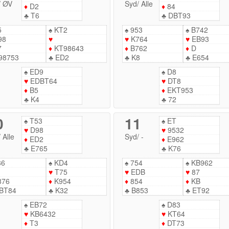
/
ØV
Syd
/
Alle
♦
D2
♦
84
♣
T6
♣
DBT93
5
♠
KT2
♠
953
♠
B742
98
♥
♥
K764
♥
EB93
7
♦
KT98643
♦
B762
♦
D
98753
♣
ED2
♣
K8
♣
E654
♠
ED9
♠
D8
♥
EDBT64
♥
DT8
♦
B5
♦
EKT953
♣
K4
♣
72
0
11
♠
T53
♠
ET
♥
D98
♥
9532
/
Alle
Syd
/
-
♦
ED2
♦
E962
♣
E765
♣
K76
86
♠
KD4
♠
754
♠
KB962
♥
T75
♥
EDB
♥
87
876
♦
K954
♦
854
♦
KB
BT84
♣
K32
♣
B853
♣
ET92
♠
EB72
♠
D83
♥
KB6432
♥
KT64
♦
T3
♦
DT73