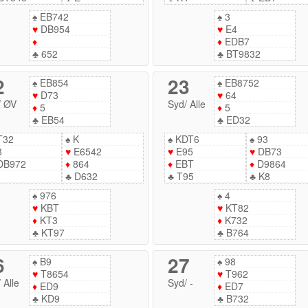
♠
EB742
♠
3
♥
DB954
♥
E4
♦
♦
EDB7
♣
652
♣
BT9832
2
23
♠
EB854
♠
EB8752
♥
D73
♥
64
/
ØV
Syd
/
Alle
♦
5
♦
5
♣
EB54
♣
ED32
T32
♠
K
♠
KDT6
♠
93
8
♥
E6542
♥
E95
♥
DB73
DB972
♦
864
♦
EBT
♦
D9864
♣
D632
♣
T95
♣
K8
♠
976
♠
4
♥
KBT
♥
KT82
♦
KT3
♦
K732
♣
KT97
♣
B764
6
27
♠
B9
♠
98
♥
T8654
♥
T962
/
Alle
Syd
/
-
♦
ED9
♦
ED7
♣
KD9
♣
B732