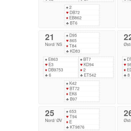
♠
2
♥
DB72
♦
EB862
♣
BT6
21
2
♠
D95
♥
865
Nord
/
NS
Øst
♦
T84
♣
KD83
♠
E863
♠
BT7
♠
D
♥
E3
♥
KD94
♥
9
♦
DB9753
♦
2
♦
E
♣
6
♣
ET542
♣
8
♠
K42
♥
BT72
♦
EK6
♣
B97
25
2
♠
653
♥
T94
Nord
/
ØV
Øst
♦
E
♣
KT9876