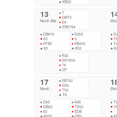
♣
KB32
13
1
♠
T
♥
DBT2
Nord
/
Alle
Øst
♦
E9
♣
EB9764
♠
DB876
♠
E953
♠
D
♥
83
♥
9
♥
T
♦
DT85
♦
KB432
♦
T
♣
83
♣
K52
♣
8
♠
K42
♥
EK7654
♦
76
♣
DT
17
1
♠
EB742
♥
EK4
Nord
/
-
Øst
♦
T53
♣
T8
♠
D95
♠
K86
♠
T
♥
DB62
♥
T953
♥
7
♦
62
♦
EDB
♦
♣
K653
♣
EB2
♣
K