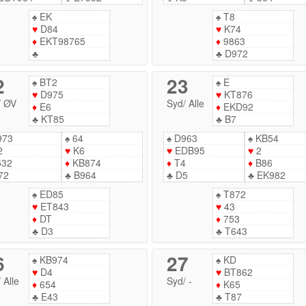
♠
EK
♠
T8
♥
D84
♥
K74
♦
EKT98765
♦
9863
♣
♣
D972
2
23
♠
BT2
♠
E
♥
D975
♥
KT876
/
ØV
Syd
/
Alle
♦
E6
♦
EKD92
♣
KT85
♣
B7
973
♠
64
♠
D963
♠
KB54
2
♥
K6
♥
EDB95
♥
2
532
♦
KB874
♦
T4
♦
B86
72
♣
B964
♣
D5
♣
EK982
♠
ED85
♠
T872
♥
ET843
♥
43
♦
DT
♦
753
♣
D3
♣
T643
6
27
♠
KB974
♠
KD
♥
D4
♥
BT862
/
Alle
Syd
/
-
♦
654
♦
K65
♣
E43
♣
T87