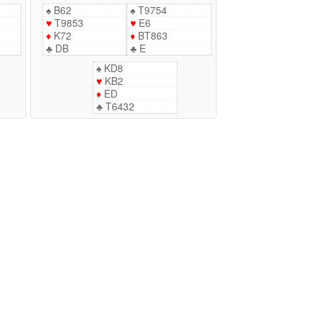
♠
B62
♠
T9754
♥
T9853
♥
E6
♦
K72
♦
BT863
♣
DB
♣
E
♠
KD8
♥
KB2
♦
ED
♣
T6432