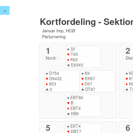
+
Kortfordeling - Sektio
Januar Imp, HCØ
Parturnering
1
2
♠
32
♥
T65
Nord
/
-
Øst
♦
K62
♣
E6543
♠
D754
♠
K9
♠
K
♥
D9432
♥
EK87
♥
K
♦
853
♦
D97
♦
K
♣
2
♣
DT87
♣
T
♠
EBT86
♥
B
♦
EBT4
♣
KB9
5
6
♠
EKT4
♥
DBT7