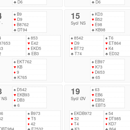
♣
D6
♣
D6
4
15
♠
B9
♠
KD3
♥
D9
♥
B52
/
-
Syd
/
NS
♦
B8762
♦
E98
♣
DT94
♣
KB98
4
♠
853
♠
8542
♠
T6
87653
♥
E42
♥
D9
♥
ET864
43
♦
EKD5
♦
BT72
♦
K4
2
♣
EB3
♣
T74
♣
ED32
♠
EKT762
♠
EB97
♥
KB
♥
K73
♦
9
♦
D653
♣
K765
♣
65
8
19
♠
D542
♠
63
♥
EKB93
♥
EB6
/
NS
Syd
/
ØV
♦
DB3
♦
EB52
♣
6
♣
EBT5
86
♠
B973
♠
EKDB972
♠
54
62
♥
T5
♥
32
♥
DT985
♦
42
♦
T4
♦
KD7
DBT984
♣
E7532
♣
K3
♣
864