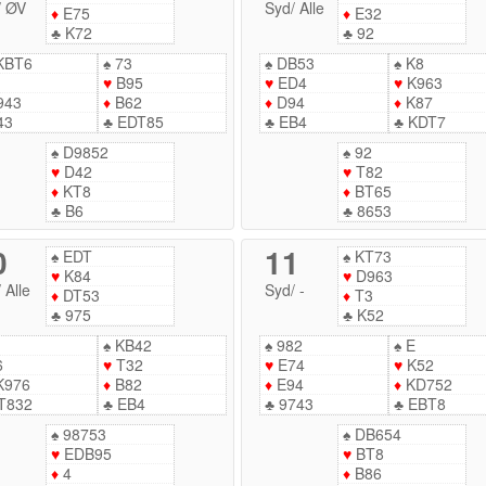
/
ØV
Syd
/
Alle
♦
E75
♦
E32
♣
K72
♣
92
KBT6
♠
73
♠
DB53
♠
K8
♥
B95
♥
ED4
♥
K963
943
♦
B62
♦
D94
♦
K87
43
♣
EDT85
♣
EB4
♣
KDT7
♠
D9852
♠
92
♥
D42
♥
T82
♦
KT8
♦
BT65
♣
B6
♣
8653
0
11
♠
EDT
♠
KT73
♥
K84
♥
D963
/
Alle
Syd
/
-
♦
DT53
♦
T3
♣
975
♣
K52
♠
KB42
♠
982
♠
E
6
♥
T32
♥
E74
♥
K52
K976
♦
B82
♦
E94
♦
KD752
T832
♣
EB4
♣
9743
♣
EBT8
♠
98753
♠
DB654
♥
EDB95
♥
BT8
♦
4
♦
B86