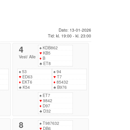
Dato: 13-01-2026
Tid: kl. 19:00 - kl. 23:00
4
♠
KDB862
♥
KB5
Vest
/
Alle
♦
B
♣
ET8
♠
53
♠
94
♥
ED63
♥
T7
♦
EKT6
♦
85432
♣
K54
♣
B976
♠
ET7
♥
9842
♦
D97
♣
D32
8
♠
T987632
♥
DB6