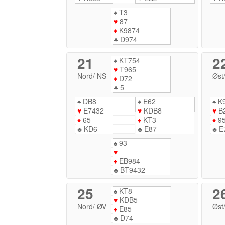
♠
T3
♥
87
♦
K9874
♣
D974
21
2
♠
KT754
♥
T965
Nord
/
NS
Øst
♦
D72
♣
5
♠
DB8
♠
E62
♠
K
♥
E7432
♥
KDB8
♥
B
♦
65
♦
KT3
♦
9
♣
KD6
♣
E87
♣
E
♠
93
♥
♦
EB984
♣
BT9432
25
2
♠
KT8
♥
KDB5
Nord
/
ØV
Øst
♦
E85
♣
D74