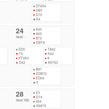
♠
DT654
♥
DB7
♦
D75
♣
K4
24
♠
K43
♥
865
Vest
/
-
♦
B72
♣
EBT8
♠
ED5
♠
T862
♥
T9
♥
K43
♦
KT953
♦
8
♣
D42
♣
K9763
♠
B97
♥
EDB72
♦
ED64
♣
5
28
♠
E3
♥
D74
Vest
/
NS
♦
954
♣
K9875