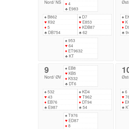
Nord
/
NS
Øst
♦
4
♣
E983
♠
B862
♠
D7
♠
E
♥
K92
♥
E853
♥
K
♦
5
♦
KDB87
♦
D
♣
DB754
♣
62
♣
9
♠
953
♥
64
♦
ET9632
♣
KT
9
1
♠
EB8
♥
KB5
Nord
/
ØV
Øst
♦
K532
♣
DT6
♠
532
♠
KD4
♠
6
♥
43
♥
T962
♥
7
♦
EB76
♦
DT94
♦
E
♣
E987
♣
54
♣
K
♠
T976
♥
ED87
♦
8