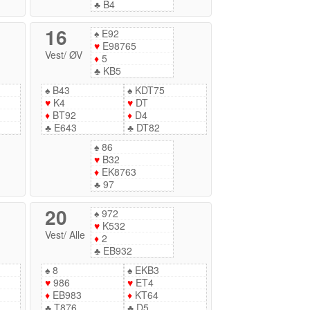
♣
B4
16
♠
E92
♥
E98765
Vest
/
ØV
♦
5
♣
KB5
♠
B43
♠
KDT75
♥
K4
♥
DT
♦
BT92
♦
D4
♣
E643
♣
DT82
♠
86
♥
B32
♦
EK8763
♣
97
20
♠
972
♥
K532
Vest
/
Alle
♦
2
♣
EB932
♠
8
♠
EKB3
♥
986
♥
ET4
♦
EB983
♦
KT64
♣
T876
♣
D5