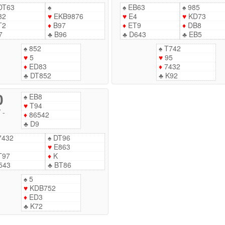
DT63
♠
♠
EB63
♠
985
32
♥
EKB9876
♥
E4
♥
KD73
T2
♦
B97
♦
ET9
♦
DB8
7
♣
B96
♣
D643
♣
EB5
♠
852
♠
T742
♥
5
♥
95
♦
ED83
♦
7432
♣
DT852
♣
K92
0
♠
EB8
♥
T94
/
-
♦
86542
♣
D9
7432
♠
DT96
♥
E863
T97
♦
K
543
♣
BT86
♠
5
♥
KDB752
♦
ED3
♣
K72