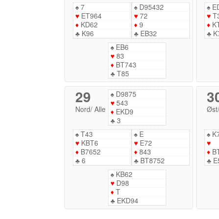
♠
7
♠
D95432
♠
E
♥
ET964
♥
72
♥
T
♦
KD62
♦
9
♦
K
♣
K96
♣
EB32
♣
K
♠
EB6
♥
83
♦
BT743
♣
T85
29
3
♠
D9875
♥
543
Nord
/
Alle
Øst
♦
EKD9
♣
3
♠
T43
♠
E
♠
K
♥
KBT6
♥
E72
♥
♦
B7652
♦
843
♦
B
♣
6
♣
BT8752
♣
E
♠
KB62
♥
D98
♦
T
♣
EKD94