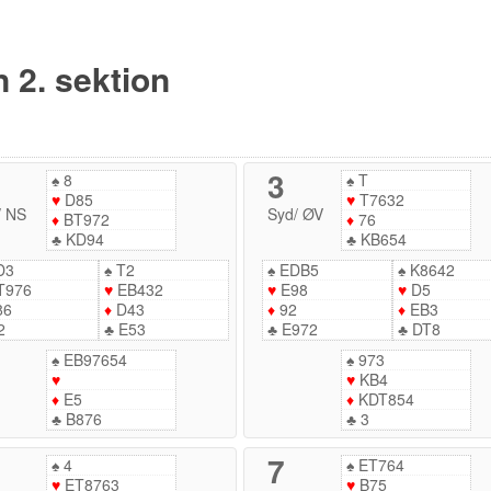
n 2. sektion
3
♠
8
♠
T
♥
D85
♥
T7632
/
NS
Syd
/
ØV
♦
BT972
♦
76
♣
KD94
♣
KB654
D3
♠
T2
♠
EDB5
♠
K8642
T976
♥
EB432
♥
E98
♥
D5
86
♦
D43
♦
92
♦
EB3
2
♣
E53
♣
E972
♣
DT8
♠
EB97654
♠
973
♥
♥
KB4
♦
E5
♦
KDT854
♣
B876
♣
3
7
♠
4
♠
ET764
♥
ET8763
♥
B75