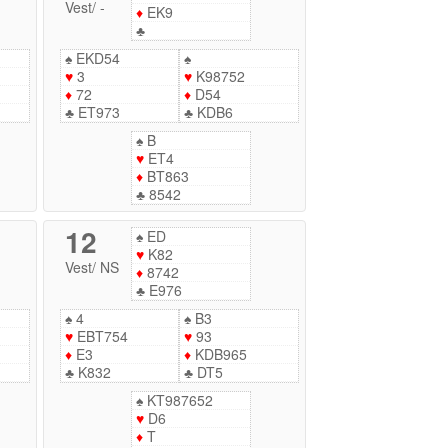
Vest
/
-
♦
EK9
♣
♠
EKD54
♠
♥
3
♥
K98752
♦
72
♦
D54
♣
ET973
♣
KDB6
♠
B
♥
ET4
♦
BT863
♣
8542
12
♠
ED
♥
K82
Vest
/
NS
♦
8742
♣
E976
♠
4
♠
B3
♥
EBT754
♥
93
♦
E3
♦
KDB965
♣
K832
♣
DT5
♠
KT987652
♥
D6
♦
T