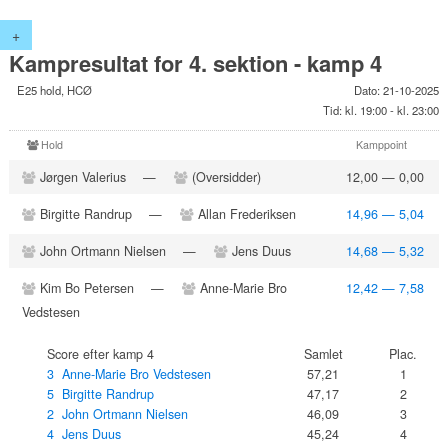
+
Kampresultat for 4. sektion - kamp 4
E25 hold, HCØ
Dato: 21-10-2025
Tid: kl. 19:00 - kl. 23:00
Hold
Kamppoint
Jørgen Valerius
—
(Oversidder)
12,00 — 0,00
Birgitte Randrup
—
Allan Frederiksen
14,96 — 5,04
John Ortmann Nielsen
—
Jens Duus
14,68 — 5,32
Kim Bo Petersen
—
Anne-Marie Bro
12,42 — 7,58
Vedstesen
Score efter kamp 4
Samlet
Plac.
3 Anne-Marie Bro Vedstesen
57,21
1
5 Birgitte Randrup
47,17
2
2 John Ortmann Nielsen
46,09
3
4 Jens Duus
45,24
4