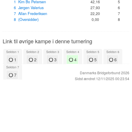
1 Kim Bo Petersen
42,16
5
6 Jørgen Valerius
27,93
6
7 Allan Frederiksen
22,20
7
8 (Oversidder)
0,00
8
Link til øvrige kampe i denne turnering
Sektion 1
Sektion 2
Sektion 3
Sektion 4
Sektion 5
Sektion 6
1
2
3
4
5
6
Sektion 7
Danmarks Bridgeforbund 2026
7
Sidst ændret 12/11/2025 00:23:54