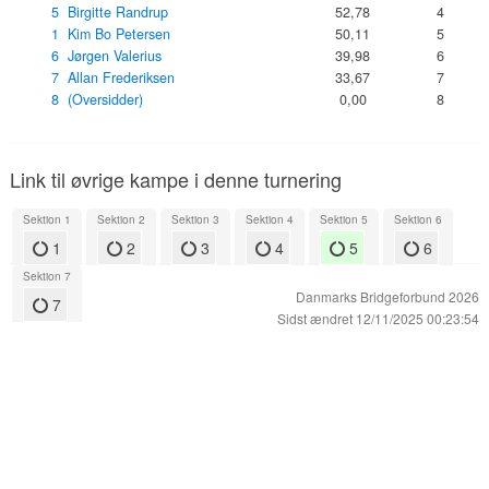
5 Birgitte Randrup
52,78
4
1 Kim Bo Petersen
50,11
5
6 Jørgen Valerius
39,98
6
7 Allan Frederiksen
33,67
7
8 (Oversidder)
0,00
8
Link til øvrige kampe i denne turnering
Sektion 1
Sektion 2
Sektion 3
Sektion 4
Sektion 5
Sektion 6
1
2
3
4
5
6
Sektion 7
Danmarks Bridgeforbund 2026
7
Sidst ændret 12/11/2025 00:23:54