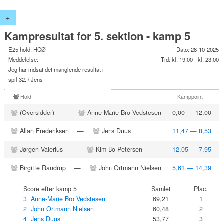
+
Kampresultat for 5. sektion - kamp 5
E25 hold, HCØ
Dato: 28-10-2025
Meddelelse:
Tid: kl. 19:00 - kl. 23:00
Jeg har indsat det manglende resultat i
spil 32. / Jens
Hold
Kamppoint
(Oversidder)
—
Anne-Marie Bro Vedstesen
0,00 — 12,00
Allan Frederiksen
—
Jens Duus
11,47 — 8,53
Jørgen Valerius
—
Kim Bo Petersen
12,05 — 7,95
Birgitte Randrup
—
John Ortmann Nielsen
5,61 — 14,39
Score efter kamp 5
Samlet
Plac.
3 Anne-Marie Bro Vedstesen
69,21
1
2 John Ortmann Nielsen
60,48
2
4 Jens Duus
53,77
3