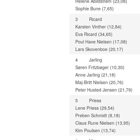
Helene Abildstrøm (23,08)
Sophie Bune (7,65)
3
Ricard
Karsten Vinther (12,84)
Eva Ricard (34,65)
Poul Have Nielsen (17,08)
Lars Skovenboe (20,17)
4
Jarling
Søren Fritzbøger (10,30)
Anne Jarling (21,18)
Maj-Britt Nielsen (20,76)
Peter Husted Jensen (21,79)
5
Priess
Lene Priess (29,54)
Preben Schmidt (8,18)
Claus Rune Nielsen (13,95)
Kim Poulsen (13,74)