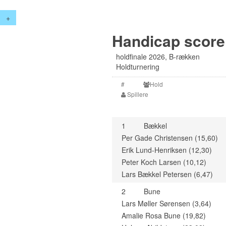
+
Handicap score 
holdfinale 2026, B-rækken
Holdturnering
#
Hold
Spillere
1
Bækkel
Per Gade Christensen (15,60)
Erik Lund-Henriksen (12,30)
Peter Koch Larsen (10,12)
Lars Bækkel Petersen (6,47)
2
Bune
Lars Møller Sørensen (3,64)
Amalie Rosa Bune (19,82)