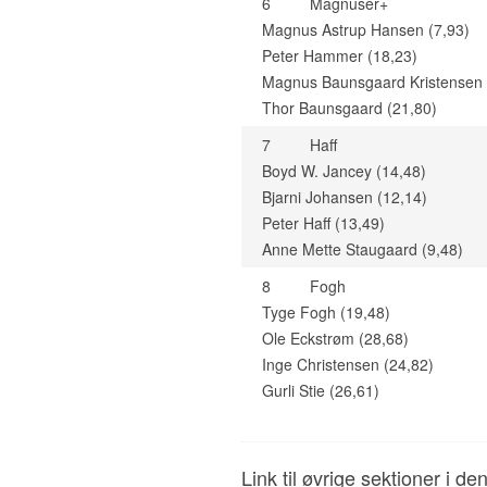
6
Magnuser+
Magnus Astrup Hansen (7,93)
Peter Hammer (18,23)
Magnus Baunsgaard Kristensen 
Thor Baunsgaard (21,80)
7
Haff
Boyd W. Jancey (14,48)
Bjarni Johansen (12,14)
Peter Haff (13,49)
Anne Mette Staugaard (9,48)
8
Fogh
Tyge Fogh (19,48)
Ole Eckstrøm (28,68)
Inge Christensen (24,82)
Gurli Stie (26,61)
Link til øvrige sektioner i de